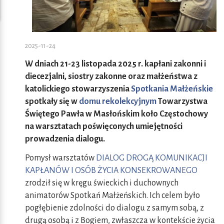
2025-11-24
W dniach 21-23 listopada 2025 r. kapłani zakonni i
diecezjalni, siostry zakonne oraz małżeństwa z
katolickiego stowarzyszenia
Spotkania Małżeńskie
spotkały się w
domu rekolekcyjnym
Towarzystwa
Świętego Pawła w Masłońskim koło Częstochowy
na warsztatach poświęconych umiejętności
prowadzenia dialogu.
Pomysł warsztatów
DIALOG DROGĄ KOMUNIKACJI
KAPŁANÓW I OSÓB ŻYCIA KONSEKROWANEGO
zrodził się w kręgu świeckich i duchownych
animatorów Spotkań Małżeńskich. Ich celem było
pogłębienie zdolności do dialogu z samym sobą, z
drugą osobą i z Bogiem, zwłaszcza w kontekście życia