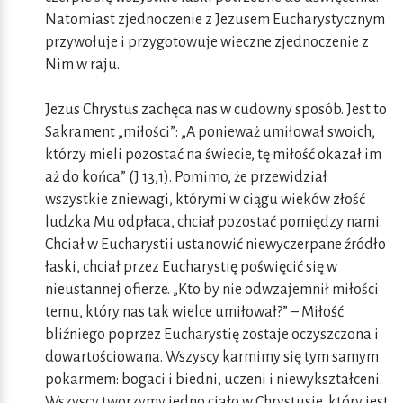
Natomiast zjednoczenie z Jezusem Eucharystycznym
przywołuje i przygotowuje wieczne zjednoczenie z
Nim w raju.
Jezus Chrystus zachęca nas w cudowny sposób. Jest to
Sakrament „miłości”: „A ponieważ umiłował swoich,
którzy mieli pozostać na świecie, tę miłość okazał im
aż do końca” (J 13,1). Pomimo, że przewidział
wszystkie zniewagi, którymi w ciągu wieków złość
ludzka Mu odpłaca, chciał pozostać pomiędzy nami.
Chciał w Eucharystii ustanowić niewyczerpane źródło
łaski, chciał przez Eucharystię poświęcić się w
nieustannej ofierze. „Kto by nie odwzajemnił miłości
temu, który nas tak wielce umiłował?” – Miłość
bliźniego poprzez Eucharystię zostaje oczyszczona i
dowartościowana. Wszyscy karmimy się tym samym
pokarmem: bogaci i biedni, uczeni i niewykształceni.
Wszyscy tworzymy jedno ciało w Chrystusie, który jest