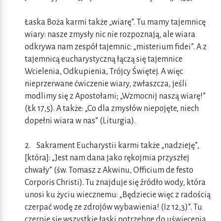
Łaska Boża karmi także „wiarę”. Tu mamy tajemnicę
wiary: nasze zmysły nic nie rozpoznają, ale wiara
odkrywa nam zespół tajemnic: „misterium fidei”. A z
tajemnicą eucharystyczną łączą się tajemnice
Wcielenia, Odkupienia, Trójcy Świętej. A więc
nieprzerwane ćwiczenie wiary, zwłaszcza, jeśli
modlimy się z Apostołami; „Wzmocnij naszą wiarę!”
(Łk 17,5). A także: „Co dla zmysłów niepojęte, niech
dopełni wiara w nas” (Liturgia).
2. Sakrament Eucharystii karmi także „nadzieję”,
[która]: „Jest nam dana jako rękojmia przyszłej
chwały” (św. Tomasz z Akwinu, Officium de festo
Corporis Christi). Tu znajduje się źródło wody, która
unosi ku życiu wiecznemu: „Będziecie więc z radością
czerpać wodę ze zdrojów wybawienia! (Iz 12,3)”. Tu
czerpie się wszystkie łaski potrzebne do uświęcenia.