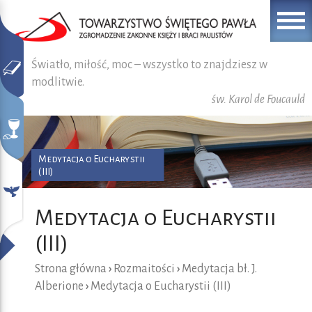
Światło, miłość, moc – wszystko to znajdziesz w
modlitwie.
św. Karol de Foucauld
Medytacja o Eucharystii
(III)
Medytacja o Eucharystii
(III)
Strona główna
›
Rozmaitości
›
Medytacja bł. J.
Alberione
›
Medytacja o Eucharystii (III)