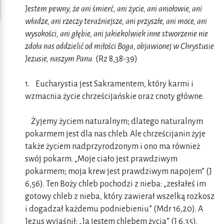
Jestem pewny, że ani śmierć, ani życie, ani aniołowie, ani
władze, ani rzeczy teraźniejsze, ani przyszłe, ani moce, ani
wysokości, ani głębie, ani jakiekolwiek inne stworzenie nie
zdoła nas oddzielić od miłości Boga, objawionej w Chrystusie
Jezusie, naszym Panu.
(Rz 8,38-39)
1. Eucharystia jest Sakramentem, który karmi i
wzmacnia życie chrześcijańskie oraz cnoty główne.
Żyjemy życiem naturalnym; dlatego naturalnym
pokarmem jest dla nas chleb. Ale chrześcijanin żyje
także życiem nadprzyrodzonym i ono ma również
swój pokarm. „Moje ciało jest prawdziwym
pokarmem; moja krew jest prawdziwym napojem” (J
6,56). Ten Boży chleb pochodzi z nieba: „zesłałeś im
gotowy chleb z nieba, który zawierał wszelką rozkosz
i dogadzał każdemu podniebieniu” (Mdr 16,20). A
Jezus wyjaśnił: „Ja jestem chlebem życia” (J 6,35).