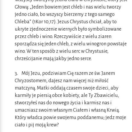
Głową: „Jeden bowiem jest chleb i nas wielu tworzy
jedno ciało, bo wszyscy bierzemy z tego samego
Chleba” (1Kor 10,17). Jezus Chrystus chciał, aby to
ukryte zjednoczenie wiernych było symbolizowane
przez chleb i wino. Rzeczywiście z wielu ziaren
sporządza się jeden chleb, z wielu winogron powstaje
wino. W ten sposób z wielu serc w Chrystusie,
chrześcijanie mają jakby jedno serce.
3. Mój Jezu, podziwiam Cię razem ze św. Janem
Chryzostomem, dajesz nam więcej niż miłość
matczyną. Matki oddają czasem swoje dzieci, aby
karmiły je piersią obce kobiety, ale Ty Zbawicielu,
stworzyłeś nas do nowego życia i karmisz nas i
umacniasz swoim własnym Ciałem i własną Krwią.
Który władca powie swojemu poddanemu; jedz moje
ciało i pij moją krew?