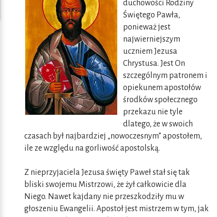
duchowości Rodziny
Świętego Pawła,
ponieważ jest
najwierniejszym
uczniem Jezusa
Chrystusa. Jest On
szczególnym patronem i
opiekunem apostołów
środków społecznego
przekazu nie tyle
dlatego, że w swoich
czasach był najbardziej „nowoczesnym” apostołem,
ile ze względu na gorliwość apostolską.
Z nieprzyjaciela Jezusa święty Paweł stał się tak
bliski swojemu Mistrzowi, że żył całkowicie dla
Niego. Nawet kajdany nie przeszkodziły mu w
głoszeniu Ewangelii. Apostoł jest mistrzem w tym, jak