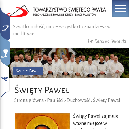
Światło, miłość, moc – wszystko to znajdziesz w
modlitwie.
św. Karol de Foucauld
Święty Paweł
Święty Paweł
Strona główna
›
Pauliści
›
Duchowość
›
Święty Paweł
Święty Paweł zajmuje
ważne miejsce w