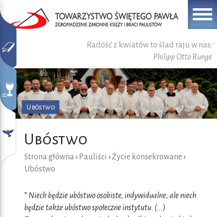
Radość z kwiatów to ślad raju w nas.
Philipp Otto Runge
Ubóstwo
Ubóstwo
Strona główna
›
Pauliści
›
Życie konsekrowane
›
Ubóstwo
”
Niech będzie ubóstwo osobiste, indywidualne; ale niech
będzie także ubóstwo społeczne instytutu. (...)