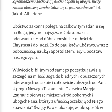
Zgromadzenia zachowują ducha dopóki są ubogie, kiedy
zanika ubóstwo, zanika także to, co jest zasadnicze
.” bł.
Jakub Alberione
Ubóstwo zakonne polega na całkowitym zdaniu się
na Boga, jedyne i najwyższe Dobro, oraz na
oderwaniu się od dóbr ziemskich z miłości do
Chrystusa i do ludzi. Co do paulistów ubóstwo, wraz z
pobożnością, nauką i apostolatem, leży u podstaw
naszego życia.
W świecie biblijnym od samego początku jawi się
szczególna miłość Boga do biednych i opuszczonych,
oderwanych od siebie i całkowicie zależnych od Pana.
U progu Nowego Testamentu Dziewica Maryja
„zajmuje pierwsze miejsce wśród pokornych i
ubogich Pana, którzy z ufnością oczekują od Niego
zbawienia”. Święty Paweł ukazuje, w jaki sposób w