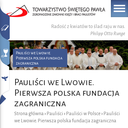
Radość z kwiatów to ślad raju w nas.
Philipp Otto Runge
Pauliści we Lwowie.
Pierwsza polska fundacja
zagraniczna
Pauliści we Lwowie.
Pierwsza polska fundacja
zagraniczna
Strona główna
›
Pauliści
›
Pauliści w Polsce
›
Pauliści
we Lwowie. Pierwsza polska fundacja zagraniczna