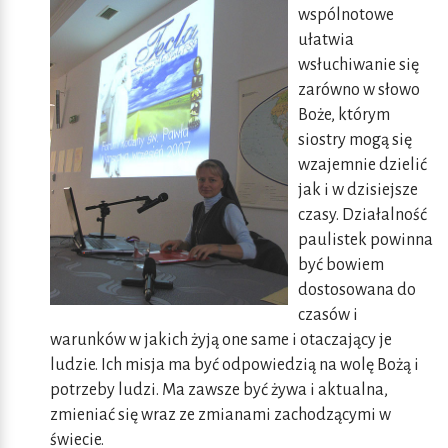
wspólnotowe
ułatwia
wsłuchiwanie się
zarówno w słowo
Boże, którym
siostry mogą się
wzajemnie dzielić
jak i w dzisiejsze
czasy. Działalność
paulistek powinna
być bowiem
dostosowana do
czasów i
warunków w jakich żyją one same i otaczający je
ludzie. Ich misja ma być odpowiedzią na wolę Bożą i
potrzeby ludzi. Ma zawsze być żywa i aktualna,
zmieniać się wraz ze zmianami zachodzącymi w
świecie.