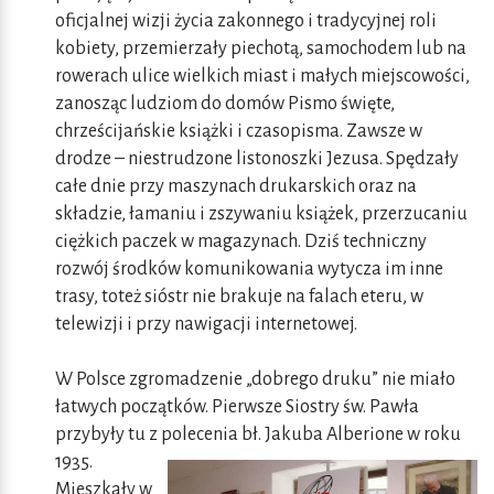
oficjalnej wizji życia zakonnego i tradycyjnej roli
kobiety, przemierzały piechotą, samochodem lub na
rowerach ulice wielkich miast i małych miejscowości,
zanosząc ludziom do domów Pismo święte,
chrześcijańskie książki i czasopisma. Zawsze w
drodze – niestrudzone listonoszki Jezusa. Spędzały
całe dnie przy maszynach drukarskich oraz na
składzie, łamaniu i zszywaniu książek, przerzucaniu
ciężkich paczek w magazynach. Dziś techniczny
rozwój środków komunikowania wytycza im inne
trasy, toteż sióstr nie brakuje na falach eteru, w
telewizji i przy nawigacji internetowej.
W Polsce zgromadzenie „dobrego druku” nie miało
łatwych początków. Pierwsze Siostry św. Pawła
przybyły tu z polecenia bł. Jakuba Alberione
w roku
1935.
Mieszkały w