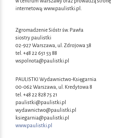
w centrum Warszawy oraz prowadzą stronę
internetową: www.paulistki.pl.
Zgromadzenie Sióstr św. Pawła
siostry paulistki
02-927 Warszawa, ul. Zdrojowa 38
tel. +48 22 651 53 88
wspolnota@paulistki.pl
PAULISTKI Wydawnictwo-Księgarnia
00-062 Warszawa, ul. Kredytowa 8
tel. +48 22 828 75 21
paulistki@paulistki.pl
wydawnictwo@paulistki.pl
ksiegarnia@paulistki.pl
www.paulistki.pl