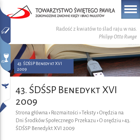
Radość z kwiatów to ślad raju w nas.
Philipp Otto Runge
43. ŚDŚSP Benedykt XVI
2009
43. ŚDŚSP Benedykt XVI
2009
Strona główna
›
Rozmaitości
›
Teksty
›
Orędzia na
Dni Środków Społecznego Przekazu
›
O orędziu
›
43.
ŚDŚSP Benedykt XVI 2009