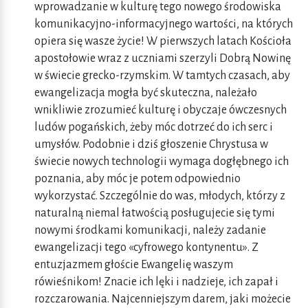
wprowadzanie w kulturę tego nowego środowiska
komunikacyjno-informacyjnego wartości, na których
opiera się wasze życie! W pierwszych latach Kościoła
apostołowie wraz z uczniami szerzyli Dobrą Nowinę
w świecie grecko-rzymskim. W tamtych czasach, aby
ewangelizacja mogła być skuteczna, należało
wnikliwie zrozumieć kulturę i obyczaje ówczesnych
ludów pogańskich, żeby móc dotrzeć do ich serc i
umysłów. Podobnie i dziś głoszenie Chrystusa w
świecie nowych technologii wymaga dogłębnego ich
poznania, aby móc je potem odpowiednio
wykorzystać. Szczególnie do was, młodych, którzy z
naturalną niemal łatwością posługujecie się tymi
nowymi środkami komunikacji, należy zadanie
ewangelizacji tego «cyfrowego kontynentu». Z
entuzjazmem głoście Ewangelię waszym
rówieśnikom! Znacie ich lęki i nadzieje, ich zapał i
rozczarowania. Najcenniejszym darem, jaki możecie