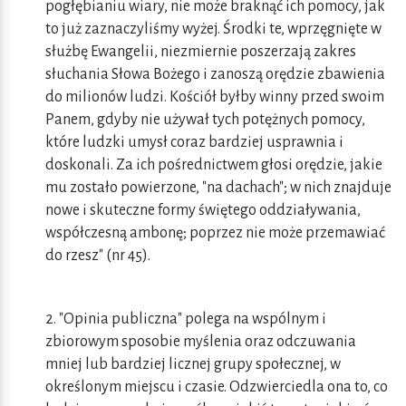
pogłębianiu wiary, nie może braknąć ich pomocy, jak
to już zaznaczyliśmy wyżej. Środki te, wprzęgnięte w
służbę Ewangelii, niezmiernie poszerzają zakres
słuchania Słowa Bożego i zanoszą orędzie zbawienia
do milionów ludzi. Kościół byłby winny przed swoim
Panem, gdyby nie używał tych potężnych pomocy,
które ludzki umysł coraz bardziej usprawnia i
doskonali. Za ich pośrednictwem głosi orędzie, jakie
mu zostało powierzone, "na dachach"; w nich znajduje
nowe i skuteczne formy świętego oddziaływania,
współczesną ambonę; poprzez nie może przemawiać
do rzesz" (nr 45).
2. "Opinia publiczna" polega na wspólnym i
zbiorowym sposobie myślenia oraz odczuwania
mniej lub bardziej licznej grupy społecznej, w
określonym miejscu i czasie. Odzwierciedla ona to, co