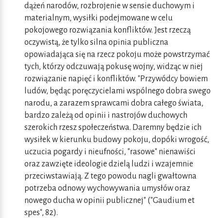
dążeń narodów, rozbrojenie w sensie duchowym i
materialnym, wysiłki podejmowane w celu
pokojowego rozwiązania konfliktów. Jest rzeczą
oczywistą, że tylko silna opinia publiczna
opowiadająca się na rzecz pokoju może powstrzymać
tych, którzy odczuwają pokusę wojny, widząc w niej
rozwiązanie napięć i konfliktów. "Przywódcy bowiem
ludów, będąc poręczycielami wspólnego dobra swego
narodu, a zarazem sprawcami dobra całego świata,
bardzo zależą od opinii i nastrojów duchowych
szerokich rzesz społeczeństwa. Daremny będzie ich
wysiłek w kierunku budowy pokoju, dopóki wrogość,
uczucia pogardy i nieufności, "rasowe" nienawiści
oraz zawzięte ideologie dzielą ludzi i wzajemnie
przeciwstawiają. Z tego powodu nagli gwałtowna
potrzeba odnowy wychowywania umysłów oraz
nowego ducha w opinii publicznej" ("Gaudium et
spes", 82).