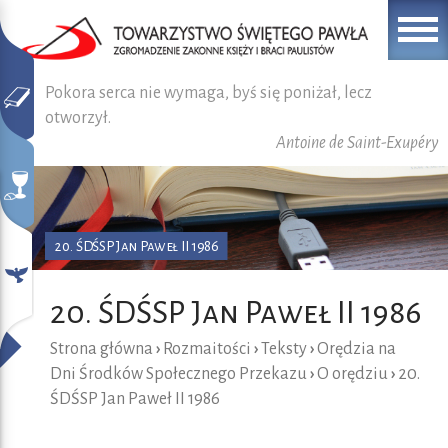
Pokora serca nie wymaga, byś się poniżał, lecz
otworzył.
Antoine de Saint-Exupéry
20. ŚDŚSP Jan Paweł II 1986
20. ŚDŚSP Jan Paweł II 1986
Strona główna
›
Rozmaitości
›
Teksty
›
Orędzia na
Dni Środków Społecznego Przekazu
›
O orędziu
›
20.
ŚDŚSP Jan Paweł II 1986