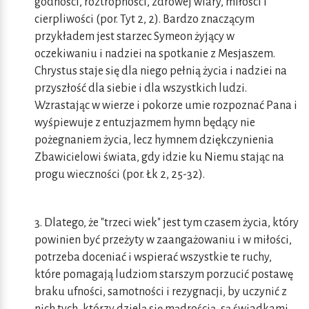
godności, roztropności, zdrowej wiary, miłości i
cierpliwości (por. Tyt 2, 2). Bardzo znaczącym
przykładem jest starzec Symeon żyjący w
oczekiwaniu i nadziei na spotkanie z Mesjaszem.
Chrystus staje się dla niego pełnią życia i nadziei na
przyszłość dla siebie i dla wszystkich ludzi.
Wzrastając w wierze i pokorze umie rozpoznać Pana i
wyśpiewuje z entuzjazmem hymn będący nie
pożegnaniem życia, lecz hymnem dziękczynienia
Zbawicielowi świata, gdy idzie ku Niemu stając na
progu wieczności (por. Łk 2, 25-32).
3. Dlatego, że "trzeci wiek" jest tym czasem życia, który
powinien być przeżyty w zaangażowaniu i w miłości,
potrzeba doceniać i wspierać wszystkie te ruchy,
które pomagają ludziom starszym porzucić postawę
braku ufności, samotności i rezygnacji, by uczynić z