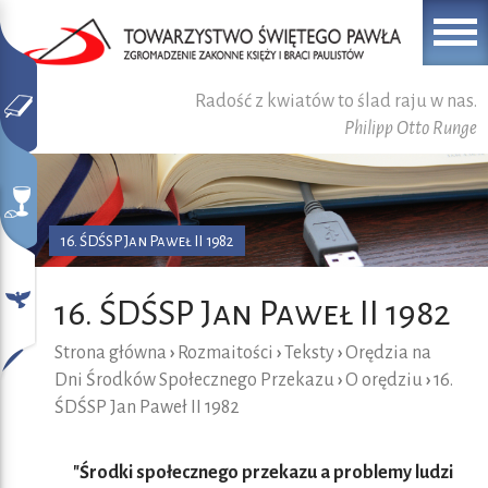
Radość z kwiatów to ślad raju w nas.
Philipp Otto Runge
16. ŚDŚSP Jan Paweł II 1982
16. ŚDŚSP Jan Paweł II 1982
Strona główna
›
Rozmaitości
›
Teksty
›
Orędzia na
Dni Środków Społecznego Przekazu
›
O orędziu
›
16.
ŚDŚSP Jan Paweł II 1982
"Środki społecznego przekazu a problemy ludzi