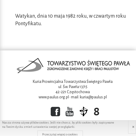
Watykan, dnia 10 maja 1982 roku, w czwartym roku
Pontyfikatu.
Kuria Prowincjalna Towarzystwa Świętego Pawła
ul. Św. Pawła 13/15
42-221 Częstochowa
www.paulus.org.pl
• mail:
kuria@paulus.pl
Nasza strona używa plików cookies. Jeśli nie chcesz, by pliki cookies były zapisywane
×
na Twoim dysku zmień ustawienia swojej przeglądarki.
Copyright ©2016 Towarzystwo świętego Pawła
Przeczytaj więcej o cookies