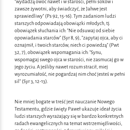
"wydadzą owoc nawet i w starości, pełni soków i
zawsze żywotni, aby świadczyć, że Jahwe jest
sprawiedliwy" (Ps 92, 15-16). Tym zadaniom ludzi
starszych odpowiadają obowiązki młodych, tj.
obowiązek słuchania ich: "Nie odsuwaj od siebie
opowiadania starców" (Syr 8, 9), "zapytaj ojca, aby ci
oznajmił, i twoich starców, niech ci powiedzą" (Pwt
32, 7), obowiązek wspomagania ich: "Synu,
wspomagaj swego ojca w starości, nie zasmucaj go w
jego życiu. A jeśliby nawet rozum stracił, miej
wyrozumiałość, nie pogardzaj nim choć jesteś w pełni
sil" (Syr 3, 12-13).
Nie mniej bogate w treść jest nauczanie Nowego
Testamentu, gdzie święty Paweł ukazuje ideał życia
ludzi starszych wyrażający się w bardzo konkretnych
radach ewangelicznych na temat wstrzemięźliwości,