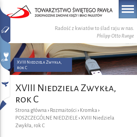
Radość z kwiatów to ślad raju w nas.
Philipp Otto Runge
XVIII Niedziela Zwykła,
rok C
XVIII Niedziela Zwykła,
rok C
Strona główna
›
Rozmaitości
›
Kromka
›
POSZCZEGÓLNE NIEDZIELE
›
XVIII Niedziela
Zwykła, rok C