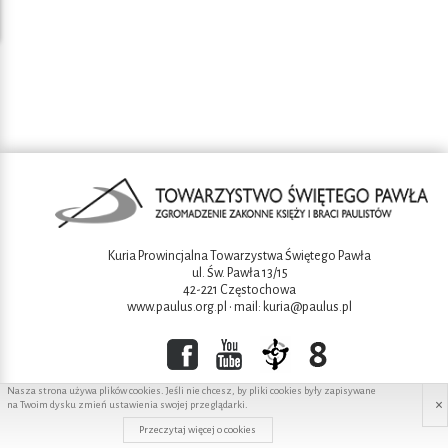
Kuria Prowincjalna Towarzystwa Świętego Pawła
ul. Św. Pawła 13/15
42-221 Częstochowa
www.paulus.org.pl
• mail:
kuria@paulus.pl
Nasza strona używa plików cookies. Jeśli nie chcesz, by pliki cookies były zapisywane
×
na Twoim dysku zmień ustawienia swojej przeglądarki.
Copyright ©2016 Towarzystwo świętego Pawła
Przeczytaj więcej o cookies
Projekt i wykonanie:
Redhand.pl