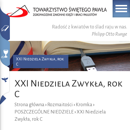
Radość z kwiatów to ślad raju w nas.
Philipp Otto Runge
XXI Niedziela Zwykła, rok
C
XXI Niedziela Zwykła, rok
C
Strona główna
›
Rozmaitości
›
Kromka
›
POSZCZEGÓLNE NIEDZIELE
›
XXI Niedziela
Zwykła, rok C