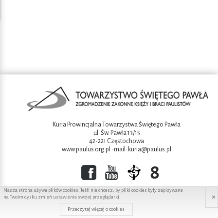
Kuria Prowincjalna Towarzystwa Świętego Pawła
ul. Św. Pawła 13/15
42-221 Częstochowa
www.paulus.org.pl
• mail:
kuria@paulus.pl
Nasza strona używa plików cookies. Jeśli nie chcesz, by pliki cookies były zapisywane
×
na Twoim dysku zmień ustawienia swojej przeglądarki.
Copyright ©2016 Towarzystwo świętego Pawła
Przeczytaj więcej o cookies
Projekt i wykonanie:
Redhand.pl