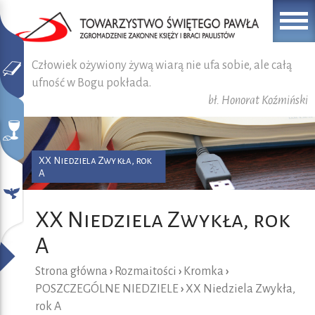
Człowiek ożywiony żywą wiarą nie ufa sobie, ale całą
ufność w Bogu pokłada.
bł. Honorat Koźmiński
XX Niedziela Zwykła, rok
A
XX Niedziela Zwykła, rok
A
Strona główna
›
Rozmaitości
›
Kromka
›
POSZCZEGÓLNE NIEDZIELE
›
XX Niedziela Zwykła,
rok A