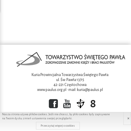
Kuria Prowincjalna Towarzystwa Świętego Pawła
ul. Św. Pawła 13/15
42-221 Częstochowa
www.paulus.org.pl
• mail:
kuria@paulus.pl
Nasza strona używa plików cookies. Jeśli nie chcesz, by pliki cookies były zapisywane
×
na Twoim dysku zmień ustawienia swojej przeglądarki.
Copyright ©2016 Towarzystwo świętego Pawła
Przeczytaj więcej o cookies
Projekt i wykonanie:
Redhand.pl