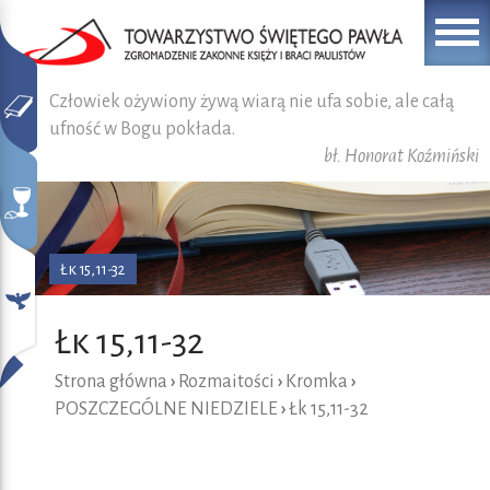
Człowiek ożywiony żywą wiarą nie ufa sobie, ale całą
ufność w Bogu pokłada.
bł. Honorat Koźmiński
Łk 15,11-32
Łk 15,11-32
Strona główna
›
Rozmaitości
›
Kromka
›
POSZCZEGÓLNE NIEDZIELE
›
Łk 15,11-32