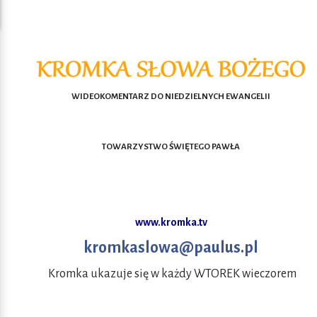
WIDEOKOMENTARZ DO NIEDZIELNYCH EWANGELII
TOWARZYSTWO ŚWIĘTEGO PAWŁA
www.kromka.tv
kromkaslowa@paulus.pl
Kromka ukazuje się w każdy WTOREK wieczorem