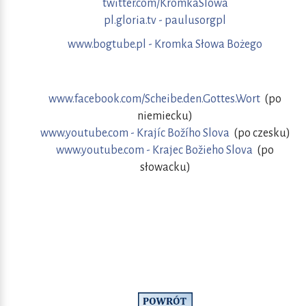
twitter.com/KromkaSlowa
pl.gloria.tv - paulusorgpl
www.bogtube.pl - Kromka Słowa Bożego
www.facebook.com/Scheibe.den.Gottes.Wort
(po
niemiecku)
www.youtube.com - Krajíc Božího Slova
(po czesku)
www.youtube.com - Krajec Božieho Slova
(po
słowacku)