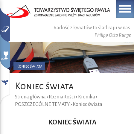
Radość z kwiatów to ślad raju w nas.
Philipp Otto Runge
Koniec świata
Koniec świata
Strona główna
›
Rozmaitości
›
Kromka
›
POSZCZEGÓLNE TEMATY
›
Koniec świata
KONIEC ŚWIATA