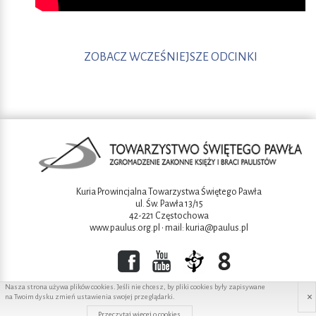
ZOBACZ WCZEŚNIEJSZE ODCINKI
Kuria Prowincjalna Towarzystwa Świętego Pawła
ul. Św. Pawła 13/15
42-221 Częstochowa
www.paulus.org.pl
• mail:
kuria@paulus.pl
Nasza strona używa plików cookies. Jeśli nie chcesz, by pliki cookies były zapisywane
×
na Twoim dysku zmień ustawienia swojej przeglądarki.
Copyright ©2016 Towarzystwo świętego Pawła
Przeczytaj więcej o cookies