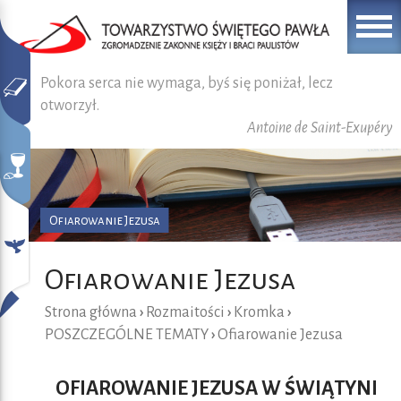
Pokora serca nie wymaga, byś się poniżał, lecz
otworzył.
Antoine de Saint-Exupéry
Ofiarowanie Jezusa
Ofiarowanie Jezusa
Strona główna
›
Rozmaitości
›
Kromka
›
POSZCZEGÓLNE TEMATY
›
Ofiarowanie Jezusa
OFIAROWANIE JEZUSA W ŚWIĄTYNI