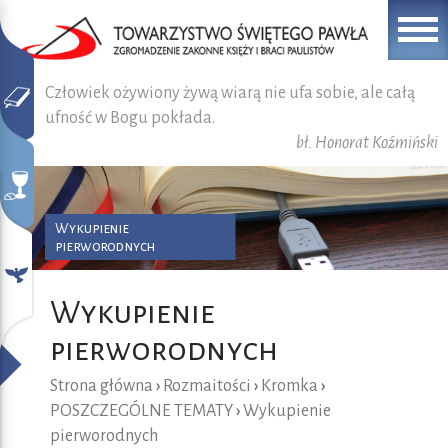
Człowiek ożywiony żywą wiarą nie ufa sobie, ale całą
ufność w Bogu pokłada.
bł. Honorat Koźmiński
Wykupienie
pierworodnych
Wykupienie
pierworodnych
Strona główna
›
Rozmaitości
›
Kromka
›
POSZCZEGÓLNE TEMATY
›
Wykupienie
pierworodnych