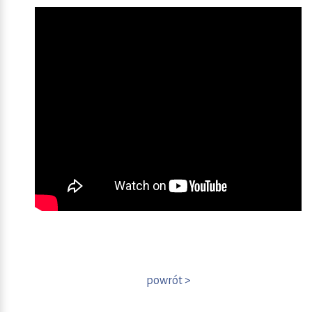
powrót >