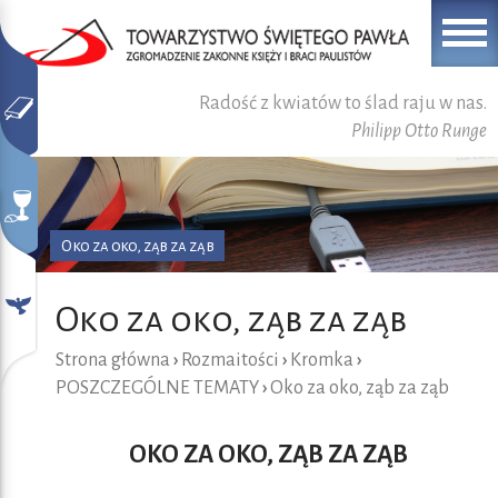
Radość z kwiatów to ślad raju w nas.
Philipp Otto Runge
Oko za oko, ząb za ząb
Oko za oko, ząb za ząb
Strona główna
›
Rozmaitości
›
Kromka
›
POSZCZEGÓLNE TEMATY
›
Oko za oko, ząb za ząb
OKO ZA OKO, ZĄB ZA ZĄB