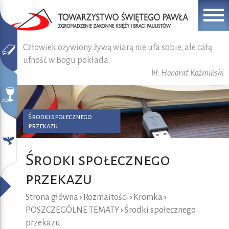
Człowiek ożywiony żywą wiarą nie ufa sobie, ale całą
ufność w Bogu pokłada.
bł. Honorat Koźmiński
Środki społecznego
przekazu
Środki społecznego
przekazu
Strona główna
›
Rozmaitości
›
Kromka
›
POSZCZEGÓLNE TEMATY
›
Środki społecznego
przekazu