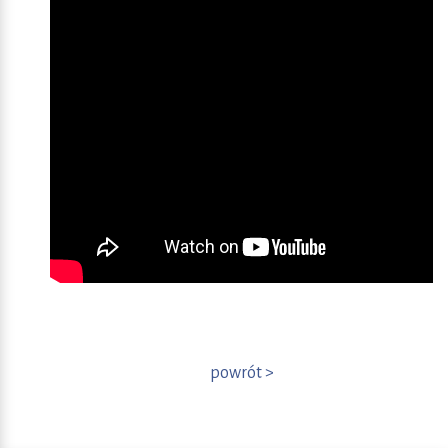
powrót >