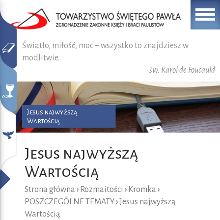
Światło, miłość, moc – wszystko to znajdziesz w
modlitwie.
św. Karol de Foucauld
Jesus najwyższą
Wartością
Jesus najwyższą
Wartością
Strona główna
›
Rozmaitości
›
Kromka
›
POSZCZEGÓLNE TEMATY
›
Jesus najwyższą
Wartością