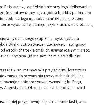
pod Boży zasiew, współdziałanie przy jego kiełkowaniu i
go, że sami uważamy się za godnych, jakby pochodziło
cie zgodnie z Jego upodobaniem” (Flp 2, 13). Zatem
erce, wyobraźnię, pamięć, język, słuch, wzrok itd., całą
rcjonalny do naszego skupienia i wykorzystania
ekcji. Wielki patron ćwiczeń duchownych, św. Ignacy
 od wszelkich trosk ziemskich, usuwając się w miejsce,
ezusa Chrystusa: „Idźcie sami na miejsce odludne i
szać się, ani rozmawiać z przyjaciółmi, lecz trzeba
ie zmusza do rozważania rzeczy niebieskich”. Ono
poznaje siebie oraz łatwiej wznosi się ku Bogu,
 św. Augustynem: „Obym poznał siebie, obym poznał
za lepiej przygotowuje się na działanie łaski, wola