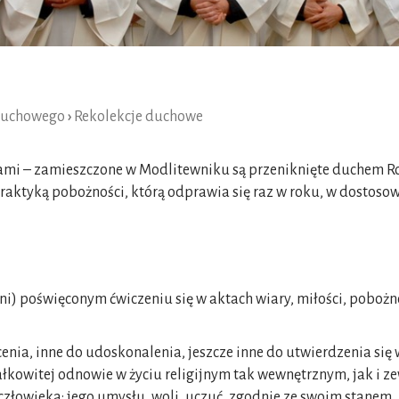
 duchowego
›
Rekolekcje duchowe
cjami – zamieszczone w Modlitewniku są przeniknięte duchem 
praktyką pobożności, którą odprawia się raz w roku, w dostos
i dni) poświęconym ćwiczeniu się w aktach wiary, miłości, pobo
cenia, inne do udoskonalenia, jeszcze inne do utwierdzenia si
łkowitej odnowie w życiu religijnym tak wewnętrznym, jak i z
człowieka: jego umysłu, woli, uczuć, zgodnie ze swoim stanem