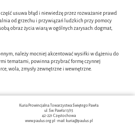
a część usuwa błąd i niewiedzę przez rozważanie prawd
walnia od grzechu i przywiązań ludzkich przy pomocy
sobą obraz życia wiarą w ogólnych zarysach: dogmat,
onnym, należy mocniej akcentować wysiłki w dążeniu do
nymi tematami, powinna przybrać formę czynnej
rce, wola, zmysły zewnętrzne i wewnętrzne.
Kuria Prowincjalna Towarzystwa Świętego Pawła
ul. Św. Pawła 13/15
42-221 Częstochowa
www.paulus.org.pl
• mail:
kuria@paulus.pl