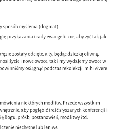
wy sposób myślenia (dogmat).
; przykazania i rady ewangeliczne, aby żyć tak jak
ęzie zostały odcięte, a ty, będąc dziczką oliwną,
ynosi życie i nowe owoce, tak i my wydajemy owoce w
 powinniśmy osiągnąć podczas rekolekcji: mihi vivere
dmówienia niektórych modlitw. Przede wszystkim
ętrznie, aby pogłębić treść słyszanych konferencji i
ię Bogu, próśb, postanowień, modlitwy itd.
lczenie niechętne lub leniwe.