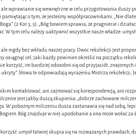
ski, ale wprawianie się wewnętrzne w celu przygotowania duszy 
e pamiętając o tym, że jesteśmy współpracownikami. „Nie dlate
oga” (2 Kor 3, 5). „Bóg bowiem sprawia, że pragniecie i działa
. W tym celu należy uaktywnić wszystkie nasze władze: umysł, s
 ale nigdy bez wkładu naszej pracy. Owoc rekolekcji jest propo
by osiągnąć cel, jaki każdy powinien określić na początku rekol
e korzyść, im bardziej odosobni się od przyjaciół, znajomych i
j ukryty”. Słowa te odpowiadają wyrażeniu Mistrza rekolekcji, J
nikim kontaktować, ani zajmować się korespondencją, ani rozpra
czenie jest jakby duszą skupienia: „dobrze zachowane milczen
 W pobożnym milczeniu dusza zastanawia się nad sobą, lepiej 
 Bogiem. Bóg znajduje w niej upodobanie a ona może wołać za
rzyść: umysł łatwiej skupia się na rozważanych prawdach, dus