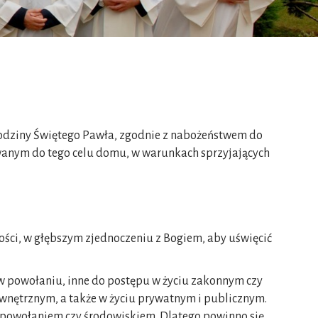
Rodziny Świętego Pawła, zgodnie z nabożeństwem do
owanym do tego celu domu, w warunkach sprzyjających
żności, w głębszym zjednoczeniu z Bogiem, aby uświęcić
ę w powołaniu, inne do postępu w życiu zakonnym czy
ewnętrznym, a także w życiu prywatnym i publicznym.
, powołaniem czy środowiskiem. Dlatego powinno się