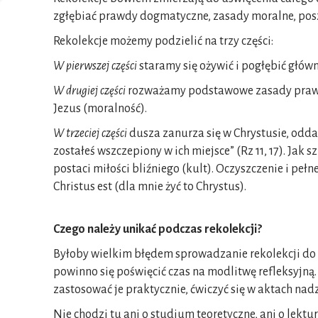
zgłębiać prawdy dogmatyczne, zasady moralne, pos
Rekolekcje możemy podzielić na trzy części:
W pierwszej części
staramy się ożywić i pogłębić głów
W drugiej części
rozważamy podstawowe zasady prawego 
Jezus (moralność).
W trzeciej części
dusza zanurza się w Chrystusie, oddaj
zostałeś wszczepiony w ich miejsce” (Rz 11, 17). Ja
postaci miłości bliźniego (kult). Oczyszczenie i pe
Christus est (dla mnie żyć to Chrystus).
Czego należy unikać podczas rekolekcji?
Byłoby wielkim błędem sprowadzanie rekolekcji do
powinno się poświęcić czas na modlitwę refleksyjną
zastosować je praktycznie, ćwiczyć się w aktach nad
Nie chodzi tu ani o studium teoretyczne, ani o lektur