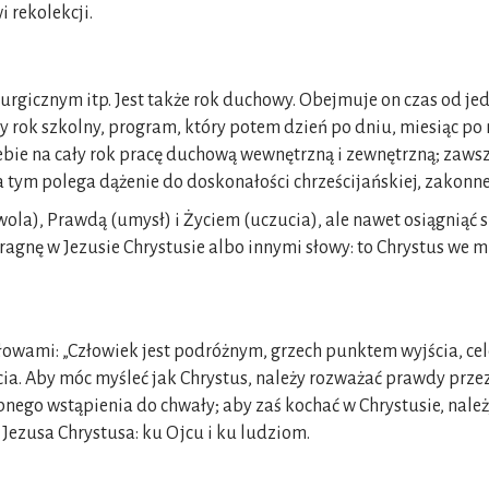
 rekolekcji.
urgicznym itp. Jest także rok duchowy. Obejmuje on czas od je
 rok szkolny, program, który potem dzień po dniu, miesiąc po 
ie na cały rok pracę duchową wewnętrzną i zewnętrzną; zawsze w
a tym polega dążenie do doskonałości chrześcijańskiej, zakonne
wola), Prawdą (umysł) i Życiem (uczucia), ale nawet osiągniąć s
 pragnę w Jezusie Chrystusie albo innymi słowy: to Chrystus we 
 słowami: „Człowiek jest podróżnym, grzech punktem wyjścia, c
cia. Aby móc myśleć jak Chrystus, należy rozważać prawdy prze
bnego wstąpienia do chwały; aby zaś kochać w Chrystusie, nale
 Jezusa Chrystusa: ku Ojcu i ku ludziom.