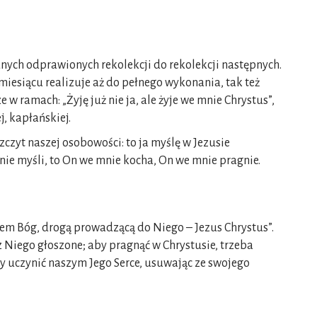
dnych odprawionych rekolekcji do rekolekcji następnych.
miesiącu realizuje aż do pełnego wykonania, tak też
 ramach: „Żyję już nie ja, ale żyje we mnie Chrystus”,
j, kapłańskiej.
zczyt naszej osobowości: to ja myślę w Jezusie
mnie myśli, to On we mnie kocha, On we mnie pragnie.
elem Bóg, drogą prowadzącą do Niego – Jezus Chrystus”.
z Niego głoszone; aby pragnąć w Chrystusie, trzeba
ży uczynić naszym Jego Serce, usuwając ze swojego