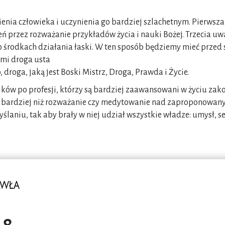
wienia człowieka i uczynienia go bardziej szlachetnym. Pierwsz
ń przez rozważanie przykładów życia i nauki Bożej. Trzecia u
 środkach działania łaski. W ten sposób będziemy mieć przed 
ami droga usta
droga, jaką jest Boski Mistrz, Droga, Prawda i Życie.
ów po profesji, którzy są bardziej zaawansowani w życiu zak
cji, bardziej niż rozważanie czy medytowanie nad zaproponowa
aniu, tak aby brały w niej udział wszystkie władze: umysł, se