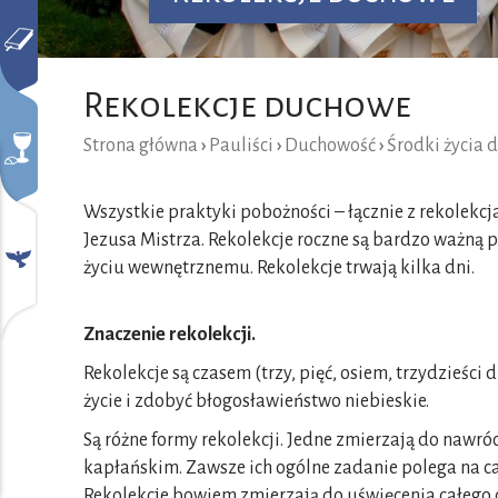
Rekolekcje duchowe
Strona główna
›
Pauliści
›
Duchowość
›
Środki życia
Wszystkie praktyki pobożności – łącznie z rekolek
Jezusa Mistrza. Rekolekcje roczne są bardzo ważną 
życiu wewnętrznemu. Rekolekcje trwają kilka dni.
Znaczenie rekolekcji.
Rekolekcje są czasem (trzy, pięć, osiem, trzydzieśc
życie i zdobyć błogosławieństwo niebieskie.
Są różne formy rekolekcji. Jedne zmierzają do nawró
kapłańskim. Zawsze ich ogólne zadanie polega na ca
Rekolekcje bowiem zmierzają do uświęcenia całego 