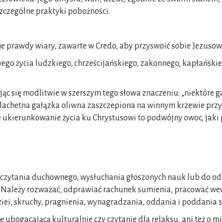
zczególne praktyki pobożności.
ne prawdy wiary, zawarte w Credo, aby przyswoić sobie Jezuso
życia ludzkiego, chrześcijańskiego, zakonnego, kapłańskiego
ąc się modlitwie w szerszym tego słowa znaczeniu: „niektóre gał
k szlachetna gałązka oliwna zaszczepiona na winnym krzewie prz
łne ukierunkowanie życia ku Chrystusowi to podwójny owoc, jaki
 czytania duchownego, wysłuchania głoszonych nauk lub do o
. Należy rozważać, odprawiać rachunek sumienia, pracować wewn
ziei, skruchy, pragnienia, wynagradzania, oddania i poddania s
ę ubogacającą kulturalnie czy czytanie dla relaksu, ani też o mi