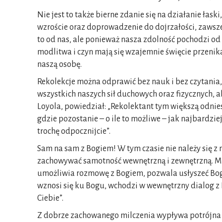
Nie jest to także bierne zdanie się na działanie ła
wzroście oraz doprowadzenie do dojrzałości, zawsz
to od nas, ale ponieważ nasza zdolność pochodzi od B
modlitwa i czyn mają się wzajemnie święcie przenikać
naszą osobę.
Rekolekcje można odprawić bez nauk i bez czytania,
wszystkich naszych sił duchowych oraz fizycznych, a
Loyola, powiedział: „Rekolektant tym większą odniesi
gdzie pozostanie – o ile to możliwe – jak najbardzie
trochę odpocznijcie”.
Sam na sam z Bogiem! W tym czasie nie należy się z 
zachowywać samotność wewnętrzną i zewnętrzną. Mil
umożliwia rozmowę z Bogiem, pozwala usłyszeć Boga.
wznosi się ku Bogu, wchodzi w wewnętrzny dialog z
Ciebie”.
Z dobrze zachowanego milczenia wypływa potrójna ko