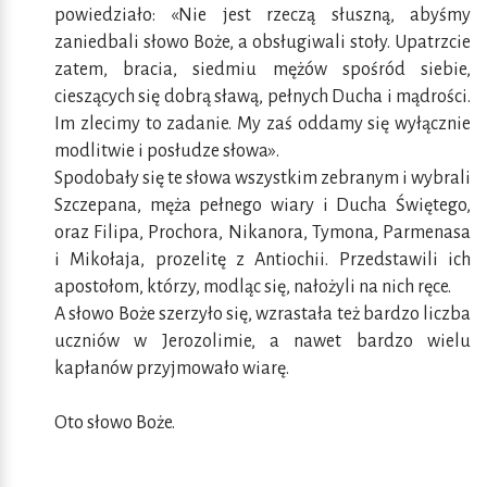
powiedziało: «Nie jest rzeczą słuszną, abyśmy
zaniedbali słowo Boże, a obsługiwali stoły. Upatrzcie
zatem, bracia, siedmiu mężów spośród siebie,
cieszących się dobrą sławą, pełnych Ducha i mądrości.
Im zlecimy to zadanie. My zaś oddamy się wyłącznie
modlitwie i posłudze słowa».
Spodobały się te słowa wszystkim zebranym i wybrali
Szczepana, męża pełnego wiary i Ducha Świętego,
oraz Filipa, Prochora, Nikanora, Tymona, Parmenasa
i Mikołaja, prozelitę z Antiochii. Przedstawili ich
apostołom, którzy, modląc się, nałożyli na nich ręce.
A słowo Boże szerzyło się, wzrastała też bardzo liczba
uczniów w Jerozolimie, a nawet bardzo wielu
kapłanów przyjmowało wiarę.
Oto słowo Boże.