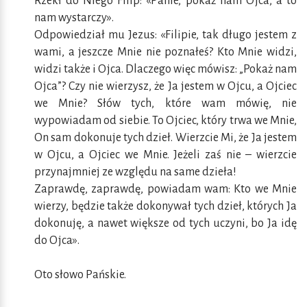
Rzekł do Niego Filip: «Panie, pokaż nam Ojca, a to
nam wystarczy».
Odpowiedział mu Jezus: «Filipie, tak długo jestem z
wami, a jeszcze Mnie nie poznałeś? Kto Mnie widzi,
widzi także i Ojca. Dlaczego więc mówisz: „Pokaż nam
Ojca”? Czy nie wierzysz, że Ja jestem w Ojcu, a Ojciec
we Mnie? Słów tych, które wam mówię, nie
wypowiadam od siebie. To Ojciec, który trwa we Mnie,
On sam dokonuje tych dzieł. Wierzcie Mi, że Ja jestem
w Ojcu, a Ojciec we Mnie. Jeżeli zaś nie – wierzcie
przynajmniej ze względu na same dzieła!
Zaprawdę, zaprawdę, powiadam wam: Kto we Mnie
wierzy, będzie także dokonywał tych dzieł, których Ja
dokonuję, a nawet większe od tych uczyni, bo Ja idę
do Ojca».
Oto słowo Pańskie.