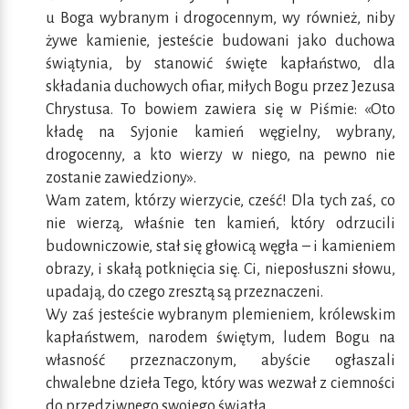
u Boga wybranym i drogocennym, wy również, niby
żywe kamienie, jesteście budowani jako duchowa
świątynia, by stanowić święte kapłaństwo, dla
składania duchowych ofiar, miłych Bogu przez Jezusa
Chrystusa. To bowiem zawiera się w Piśmie: «Oto
kładę na Syjonie kamień węgielny, wybrany,
drogocenny, a kto wierzy w niego, na pewno nie
zostanie zawiedziony».
Wam zatem, którzy wierzycie, cześć! Dla tych zaś, co
nie wierzą, właśnie ten kamień, który odrzucili
budowniczowie, stał się głowicą węgła – i kamieniem
obrazy, i skałą potknięcia się. Ci, nieposłuszni słowu,
upadają, do czego zresztą są przeznaczeni.
Wy zaś jesteście wybranym plemieniem, królewskim
kapłaństwem, narodem świętym, ludem Bogu na
własność przeznaczonym, abyście ogłaszali
chwalebne dzieła Tego, który was wezwał z ciemności
do przedziwnego swojego światła.