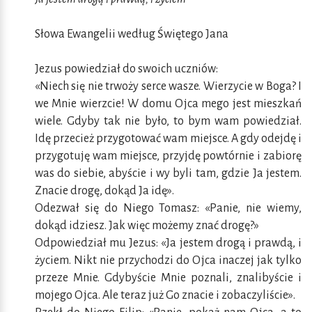
Słowa Ewangelii według Świętego Jana
Jezus powiedział do swoich uczniów:
«Niech się nie trwoży serce wasze. Wierzycie w Boga? I
we Mnie wierzcie! W domu Ojca mego jest mieszkań
wiele. Gdyby tak nie było, to bym wam powiedział.
Idę przecież przygotować wam miejsce. A gdy odejdę i
przygotuję wam miejsce, przyjdę powtórnie i zabiorę
was do siebie, abyście i wy byli tam, gdzie Ja jestem.
Znacie drogę, dokąd Ja idę».
Odezwał się do Niego Tomasz: «Panie, nie wiemy,
dokąd idziesz. Jak więc możemy znać drogę?»
Odpowiedział mu Jezus: «Ja jestem drogą i prawdą, i
życiem. Nikt nie przychodzi do Ojca inaczej jak tylko
przeze Mnie. Gdybyście Mnie poznali, znalibyście i
mojego Ojca. Ale teraz już Go znacie i zobaczyliście».