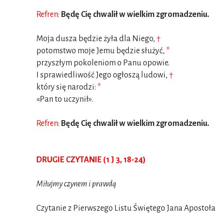
Refren:
Będę Cię chwalił w wielkim zgromadzeniu.
Moja dusza będzie żyła dla Niego,
†
potomstwo moje Jemu będzie służyć,
*
przyszłym pokoleniom o Panu opowie.
I sprawiedliwość Jego ogłoszą ludowi,
†
który się narodzi:
*
«Pan to uczynił».
Refren:
Będę Cię chwalił w wielkim zgromadzeniu.
DRUGIE CZYTANIE (1 J 3, 18-24)
Miłujmy czynem i prawdą
Czytanie z Pierwszego Listu Świętego Jana Apostoła