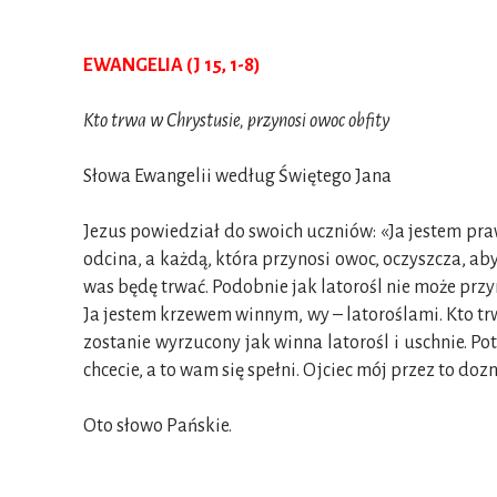
EWANGELIA (J 15, 1-8)
Kto trwa w Chrystusie, przynosi owoc obfity
Słowa Ewangelii według Świętego Jana
Jezus powiedział do swoich uczniów: «Ja jestem pra
odcina, a każdą, która przynosi owoc, oczyszcza, aby
was będę trwać. Podobnie jak latorośl nie może przyn
Ja jestem krzewem winnym, wy – latoroślami. Kto trwa
zostanie wyrzucony jak winna latorośl i uschnie. Pot
chcecie, a to wam się spełni. Ojciec mój przez to doz
Oto słowo Pańskie.