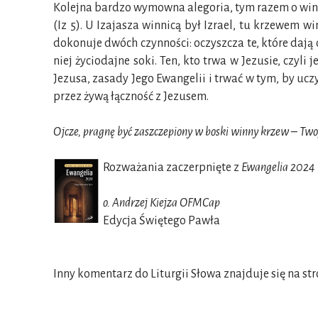
Kolejna bardzo wymowna alegoria, tym razem o winny
(Iz 5). U Izajasza winnicą był Izrael, tu krzewem w
dokonuje dwóch czynności: oczyszcza te, które dają 
niej życiodajne soki. Ten, kto trwa w Jezusie, czyli
Jezusa, zasady Jego Ewangelii i trwać w tym, by ucz
przez żywą łączność z Jezusem.
Ojcze, pragnę być zaszczepiony w boski winny krzew – Twoj
Rozważania zaczerpnięte z
Ewangelia 2024
o. Andrzej Kiejza OFMCap
Edycja Świętego Pawła
Inny komentarz do Liturgii Słowa znajduje się na st