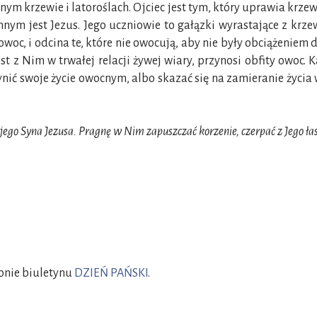
m krzewie i latoroślach. Ojciec jest tym, który uprawia krzew
innym jest Jezus. Jego uczniowie to gałązki wyrastające z krz
owoc, i odcina te, które nie owocują, aby nie były obciążeniem
 jest z Nim w trwałej relacji żywej wiary, przynosi obfity owo
ynić swoje życie owocnym, albo skazać się na zamieranie życia
ego Syna Jezusa. Pragnę w Nim zapuszczać korzenie, czerpać z Jego łas
ronie biuletynu
DZIEŃ PAŃSKI
.