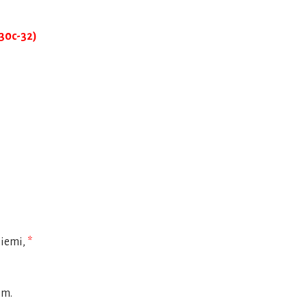
30c-32)
ziemi,
*
em.