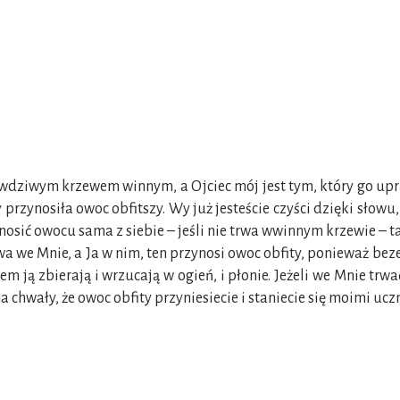
wdziwym krzewem winnym, a Ojciec mój jest tym, który go upra
 przynosiła owoc obfitszy. Wy już jesteście czyści dzięki słow
osić owocu sama z siebie – jeśli nie trwa wwinnym krzewie – tak
 we Mnie, a Ja w nim, ten przynosi owoc obfity, ponieważ beze 
em ją zbierają i wrzucają w ogień, i płonie. Jeżeli we Mnie trw
na chwały, że owoc obfity przyniesiecie i staniecie się moimi ucz