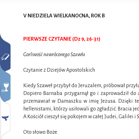
V NIEDZIELA WIELKANOCNA, ROK B
PIERWSZE CZYTANIE (Dz 9, 26-31)
Gorliwość nawróconego Szawła
Czytanie z Dziejów Apostolskich
Kiedy Szaweł przybył do Jeruzalem, próbował przyłączy
Dopiero Barnaba przygarnął go i zaprowadził do a
przemawiał w Damaszku w imię Jezusa. Dzięki tem
hellenistami, którzy usiłowali go zgładzić. Bracia j
A Kościół cieszył się pokojem w całej Judei, Galilei i
Oto słowo Boże.