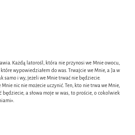
wia. Każdą latorośl, która nie przynosi we Mnie owocu,
u, które wypowiedziałem do was. Trwajcie we Mnie, a Ja w
 samo i wy, jeżeli we Mnie trwać nie będziecie.
Mnie nic nie możecie uczynić. Ten, kto nie trwa we Mnie,
ać będziecie, a słowa moje w was, to proście, o cokolwiek
niami».