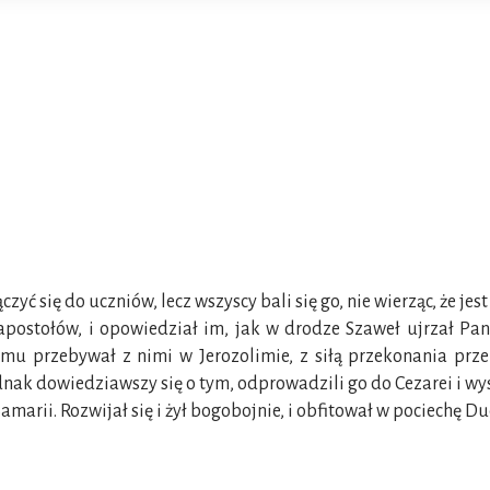
ć się do uczniów, lecz wszyscy bali się go, nie wierząc, że jes
postołów, i opowiedział im, jak w drodze Szaweł ujrzał Pana
u przebywał z nimi w Jerozolimie, z siłą przekonania prze
ednak dowiedziawszy się o tym, odprowadzili go do Cezarei i wys
 Samarii. Rozwijał się i żył bogobojnie, i obfitował w pociechę D