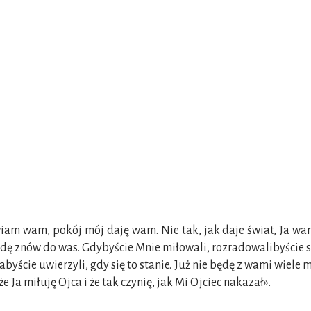
am wam, pokój mój daję wam. Nie tak, jak daje świat, Ja wam d
dę znów do was. Gdybyście Mnie miłowali, rozradowalibyście się
byście uwierzyli, gdy się to stanie. Już nie będę z wami wiel
e Ja miłuję Ojca i że tak czynię, jak Mi Ojciec nakazał».