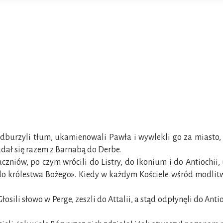
odburzyli tłum, ukamienowali Pawła i wywlekli go za miasto, s
udał się razem z Barnabą do Derbe.
uczniów, po czym wrócili do Listry, do Ikonium i do Antiochi
do królestwa Bożego». Kiedy w każdym Kościele wśród modlitw 
łosili słowo w Perge, zeszli do Attalii, a stąd odpłynęli do Anti