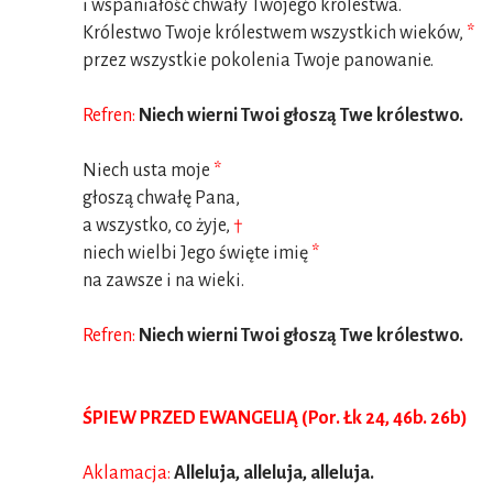
i wspaniałość chwały Twojego królestwa.
Królestwo Twoje królestwem wszystkich wieków,
*
przez wszystkie pokolenia Twoje panowanie.
Refren:
Niech wierni Twoi głoszą Twe królestwo.
Niech usta moje
*
głoszą chwałę Pana,
a wszystko, co żyje,
†
niech wielbi Jego święte imię
*
na zawsze i na wieki.
Refren:
Niech wierni Twoi głoszą Twe królestwo.
ŚPIEW PRZED EWANGELIĄ (Por. Łk 24, 46b. 26b)
Aklamacja:
Alleluja, alleluja, alleluja.