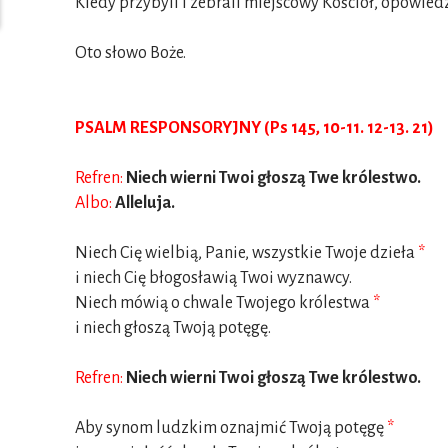
Kiedy przybyli i zebrali miejscowy Kościół, opowiedz
Oto słowo Boże.
PSALM RESPONSORYJNY (Ps 145, 10-11. 12-13. 21)
Refren:
Niech wierni Twoi głoszą Twe królestwo.
Albo:
Alleluja.
Niech Cię wielbią, Panie, wszystkie Twoje dzieła
*
i niech Cię błogosławią Twoi wyznawcy.
Niech mówią o chwale Twojego królestwa
*
i niech głoszą Twoją potęgę.
Refren:
Niech wierni Twoi głoszą Twe królestwo.
Aby synom ludzkim oznajmić Twoją potęgę
*