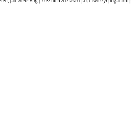
ieli, jak wiele Bóg przez nich zdziałał i jak otworzył poganom 