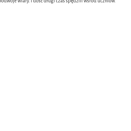
podwoje wiary. I dość długi czas spędzili wśród uczniów.