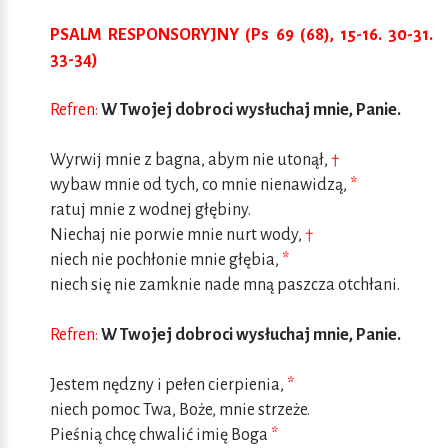
PSALM RESPONSORYJNY (Ps 69 (68), 15-16. 30-31.
33-34)
Refren:
W Twojej dobroci wysłuchaj mnie, Panie.
Wyrwij mnie z bagna, abym nie utonął,
†
wybaw mnie od tych, co mnie nienawidzą,
*
ratuj mnie z wodnej głębiny.
Niechaj nie porwie mnie nurt wody,
†
niech nie pochłonie mnie głębia,
*
niech się nie zamknie nade mną paszcza otchłani.
Refren:
W Twojej dobroci wysłuchaj mnie, Panie.
Jestem nędzny i pełen cierpienia,
*
niech pomoc Twa, Boże, mnie strzeże.
Pieśnią chcę chwalić imię Boga
*