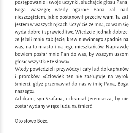
postępowanie i swoje uczynki, słuchajcie głosu Pana,
Boga waszego; wtedy ogarnie Pana żal nad
nieszczęściem, jakie postanowił przeciw wam. Ja zaś
jestem w waszych rękach. Uczyńcie ze mną, co wam się
wyda dobre i sprawiedliwe. Wiedzcie jednak dobrze,
że jeżeli mnie zabijecie, krew niewinnego spadnie na
was, na to miasto i na jego mieszkańców. Naprawdę
bowiem posłał mnie Pan do was, by waszym uszom
głosić wszystkie te słowa».
Wtedy powiedzieli przywódcy i cały lud do kapłanów
i proroków: «Człowiek ten nie zasługuje na wyrok
śmierci, gdyż przemawiał do nas w imię Pana, Boga
naszego».
Achikam, syn Szafana, ochraniał Jeremiasza, by nie
został wydany w ręce ludu na śmierć.
Oto słowo Boże.