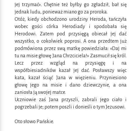
jej trzymać». Chętnie też byłby go zgładził, bał się
jednak ludu, ponieważ miano go za proroka.
Otóż, kiedy obchodzono urodziny Heroda, tańczyła
wobec gości córka Herodiady i spodobała się
Herodowi. Zatem pod przysięgą obiecał jej dać
wszystko, o cokolwiek poprosi. A ona przedtem już
podmówiona przez swą matkę powiedziała: «Daj mi
tu na misie głowę Jana Chrzciciela!» Zasmucił się król.
Lecz przez wzgląd na przysięgę i na
współbiesiadników kazał jej dać. Posławszy więc
kata, kazał ściąć Jana w więzieniu. Przyniesiono
głowę jego na misie i dano dziewczynie, a ona
zaniosła ją swojej matce.
Uczniowie zaś Jana przyszli, zabrali jego ciało i
pogrzebali je; potem poszli i donieśli o tym Jezusowi.
Oto słowo Pańskie.