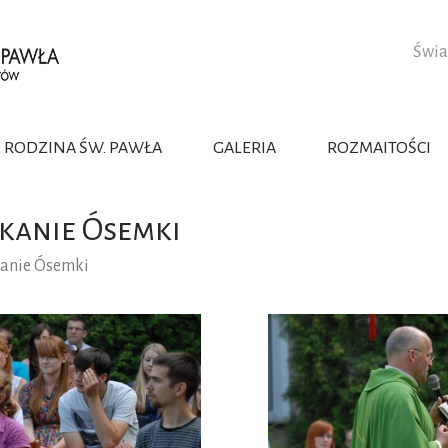
Świa
RODZINA ŚW. PAWŁA
GALERIA
ROZMAITOŚCI
OWOŚĆ
OLINKI
NTACJE
APOSTOLSTWO
GABRIELINI
 KONSEKROWANE
RZANKI
KA
WZORY ŻYCIA
INSTYTUT JEZUSA KA
kanie Ósemki
JATYNKI
INSTYTUT ŚWIĘTEJ RO
anie Ósemki