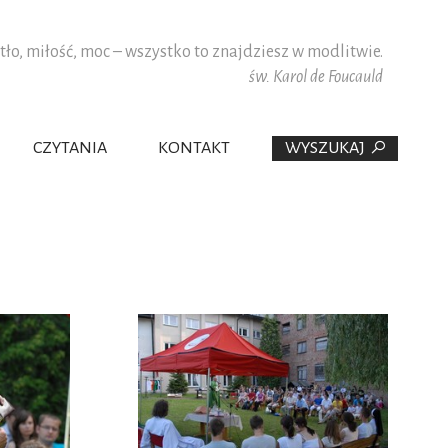
tło, miłość, moc – wszystko to znajdziesz w modlitwie.
św. Karol de Foucauld
CZYTANIA
KONTAKT
WYSZUKAJ
PAULIŚCI W POLSCE
WSPÓŁPRACOWNICY
PŁANA
DZINY