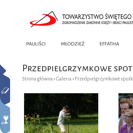
PAULIŚCI
MŁODZIEŻ
EFFATHA
ZAŁOŻYCIEL
INACZEJ NIŻ DO TEJ PORY!
PAULIŚCI
TEKSTY
DUCH
APOST
PREZE
HISTORIA
PAULISTKI
FILMY
ŻYCIE
PASTE
KROM
Przedpielgrzymkowe spot
UCZENNICE BOSKIEGO MISTRZA
ANUNC
Strona główna
›
Galeria
›
Przedpielgrzymkowe spotk