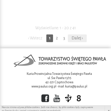
Wyświetlane: 1 - 20 z 41
‹ Wstecz
1
2
3
Dalej ›
Kuria Prowincjalna Towarzystwa Świętego Pawła
ul. Św. Pawła 13/15
42-221 Częstochowa
www.paulus.org.pl
• mail:
kuria@paulus.pl
Nasza strona używa plików cookies. Jeśli nie chcesz, by pliki cookies były zapisywane
×
na Twoim dysku zmień ustawienia swojej przeglądarki.