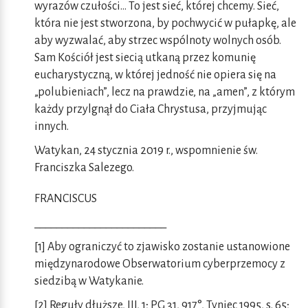
wyrazów czułości... To jest sieć, której chcemy. Sieć,
która nie jest stworzona, by pochwycić w pułapkę, ale
aby wyzwalać, aby strzec wspólnoty wolnych osób.
Sam Kościół jest siecią utkaną przez komunię
eucharystyczną, w której jedność nie opiera się na
„polubieniach”, lecz na prawdzie, na „amen”, z którym
każdy przylgnął do Ciała Chrystusa, przyjmując
innych.
Watykan, 24 stycznia 2019 r., wspomnienie św.
Franciszka Salezego.
FRANCISCUS
________________________
[1] Aby ograniczyć to zjawisko zostanie ustanowione
międzynarodowe Obserwatorium cyberprzemocy z
siedzibą w Watykanie.
[2] Reguły dłuższe, III, 1; PG 31, 917°, Tyniec 1995, s. 65;