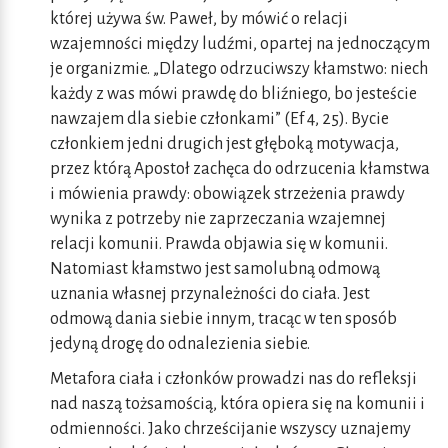
której używa św. Paweł, by mówić o relacji
wzajemności między ludźmi, opartej na jednoczącym
je organizmie. „Dlatego odrzuciwszy kłamstwo: niech
każdy z was mówi prawdę do bliźniego, bo jesteście
nawzajem dla siebie członkami” (Ef 4, 25). Bycie
członkiem jedni drugich jest głęboką motywacja,
przez którą Apostoł zachęca do odrzucenia kłamstwa
i mówienia prawdy: obowiązek strzeżenia prawdy
wynika z potrzeby nie zaprzeczania wzajemnej
relacji komunii. Prawda objawia się w komunii.
Natomiast kłamstwo jest samolubną odmową
uznania własnej przynależności do ciała. Jest
odmową dania siebie innym, tracąc w ten sposób
jedyną drogę do odnalezienia siebie.
Metafora ciała i członków prowadzi nas do refleksji
nad naszą tożsamością, która opiera się na komunii i
odmienności. Jako chrześcijanie wszyscy uznajemy