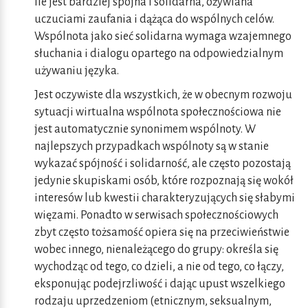
ile jest bardziej spójna i solidarna, ożywiana
uczuciami zaufania i dążąca do wspólnych celów.
Wspólnota jako sieć solidarna wymaga wzajemnego
słuchania i dialogu opartego na odpowiedzialnym
używaniu języka.
Jest oczywiste dla wszystkich, że w obecnym rozwoju
sytuacji wirtualna wspólnota społecznościowa nie
jest automatycznie synonimem wspólnoty. W
najlepszych przypadkach wspólnoty są w stanie
wykazać spójność i solidarność, ale często pozostają
jedynie skupiskami osób, które rozpoznają się wokół
interesów lub kwestii charakteryzujących się słabymi
więzami. Ponadto w serwisach społecznościowych
zbyt często tożsamość opiera się na przeciwieństwie
wobec innego, nienależącego do grupy: określa się
wychodząc od tego, co dzieli, a nie od tego, co łączy,
eksponując podejrzliwość i dając upust wszelkiego
rodzaju uprzedzeniom (etnicznym, seksualnym,