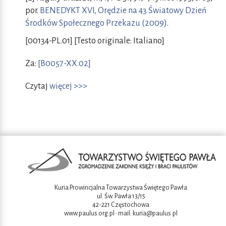
por.
BENEDYKT XVI, Orędzie na 43 Światowy Dzień
Środków Społecznego Przekazu (2009)
.
[00134-PL.01] [Testo originale: Italiano]
Za:
[B0057-XX.02]
Czytaj
więcej >>>
Kuria Prowincjalna Towarzystwa Świętego Pawła
ul. Św. Pawła 13/15
42-221 Częstochowa
www.paulus.org.pl
• mail:
kuria@paulus.pl