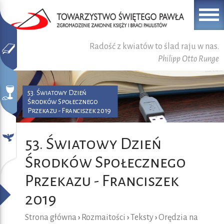
Radość z kwiatów to ślad raju w nas.
Philipp Otto Runge
53. Światowy Dzień
Środków Społecznego
Przekazu - Franciszek 2019
53. Światowy Dzień
Środków Społecznego
Przekazu - Franciszek
2019
Strona główna
›
Rozmaitości
›
Teksty
›
Orędzia na