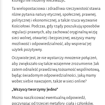
którego nie możemy lekceważyć.
Ta wielopostaciowa i zdradliwa rzeczywistość stawia
różne pytania natury etycznej, społecznej, prawnej,
politycznej i ekonomicznej, a także rzuca wyzwanie
Kościołowi. Podczas, gdy rządy poszukują sposobów
regulacji prawnych, aby zachować oryginalną wizję
sieci wolnej, otwartej i bezpiecznej, wszyscy mamy
możliwość i odpowiedzialność, aby wspierać jej
użytek pozytywny.
Oczywiste jest, że nie wystarczy mnożenie połączeń,
aby zwiększało się także wzajemne zrozumienie. Jak
zatem odnaleźć prawdziwą tożsamość wspólnotową,
będąc świadomym odpowiedzialności, jaką mamy
wobec siebie nawzajem, także w sieci online?
„Wszyscy tworzymy jedno”
Można naszkicować ewentualną odpowiedź,
poczynając od trzeciej metafory: ciała i członków,