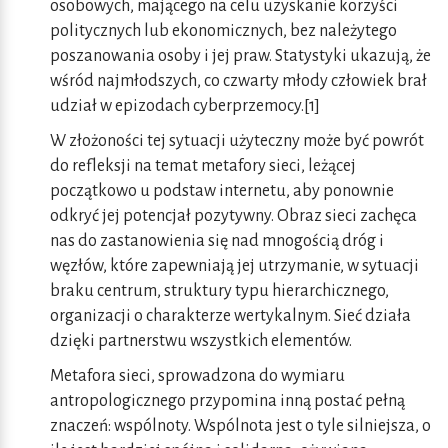
osobowych, mającego na celu uzyskanie korzyści
politycznych lub ekonomicznych, bez należytego
poszanowania osoby i jej praw. Statystyki ukazują, że
wśród najmłodszych, co czwarty młody człowiek brał
udział w epizodach cyberprzemocy.[1]
W złożoności tej sytuacji użyteczny może być powrót
do refleksji na temat metafory sieci, leżącej
początkowo u podstaw internetu, aby ponownie
odkryć jej potencjał pozytywny. Obraz sieci zachęca
nas do zastanowienia się nad mnogością dróg i
węzłów, które zapewniają jej utrzymanie, w sytuacji
braku centrum, struktury typu hierarchicznego,
organizacji o charakterze wertykalnym. Sieć działa
dzięki partnerstwu wszystkich elementów.
Metafora sieci, sprowadzona do wymiaru
antropologicznego przypomina inną postać pełną
znaczeń: wspólnoty. Wspólnota jest o tyle silniejsza, o