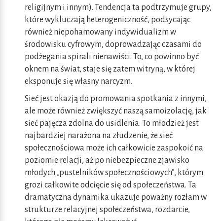
religijnym i innym). Tendencja ta podtrzymuje grupy,
które wykluczają heterogeniczność, podsycając
również niepohamowany indywidualizm w
środowisku cyfrowym, doprowadzając czasami do
podżegania spirali nienawiści. To, co powinno być
oknem na świat, staje się zatem witryną, w której
eksponuje się własny narcyzm.
Sieć jest okazją do promowania spotkania z innymi,
ale może również zwiększyć naszą samoizolację, jak
sieć pajęcza zdolna do usidlenia. To młodzież jest
najbardziej narażona na złudzenie, że sieć
społecznościowa może ich całkowicie zaspokoić na
poziomie relacji, aż po niebezpieczne zjawisko
młodych „pustelników społecznościowych”, którym
grozi całkowite odcięcie się od społeczeństwa. Ta
dramatyczna dynamika ukazuje poważny rozłam w
strukturze relacyjnej społeczeństwa, rozdarcie,