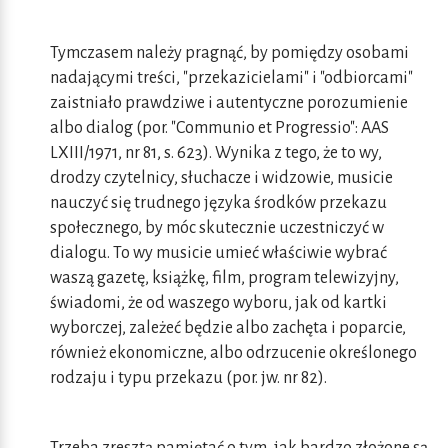
Tymczasem należy pragnąć, by pomiędzy osobami
nadającymi treści, "przekazicielami" i "odbiorcami"
zaistniało prawdziwe i autentyczne porozumienie
albo dialog (por. "Communio et Progressio": AAS
LXIII/1971, nr 81, s. 623). Wynika z tego, że to wy,
drodzy czytelnicy, słuchacze i widzowie, musicie
nauczyć się trudnego języka środków przekazu
społecznego, by móc skutecznie uczestniczyć w
dialogu. To wy musicie umieć właściwie wybrać
waszą gazetę, książkę, film, program telewizyjny,
świadomi, że od waszego wyboru, jak od kartki
wyborczej, zależeć będzie albo zachęta i poparcie,
również ekonomiczne, albo odrzucenie określonego
rodzaju i typu przekazu (por. jw. nr 82).