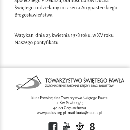
Społecznego Przekazu, obfitość darów Ducha
Świętego i udzielamy im z serca Arcypasterskiego
Błogosławieństwa.
Watykan, dnia 23 kwietnia 1978 roku, w XV roku
Naszego pontyfikatu.
Kuria Prowincjalna Towarzystwa Świętego Pawła
ul. Św. Pawła 13/15
42-221 Częstochowa
www.paulus.org.pl
• mail:
kuria@paulus.pl