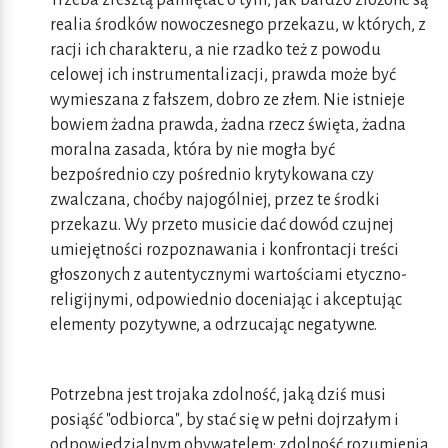
Trzeba zresztą pamiętać o tym, jak bardzo złożone są
realia środków nowoczesnego przekazu, w których, z
racji ich charakteru, a nie rzadko też z powodu
celowej ich instrumentalizacji, prawda może być
wymieszana z fałszem, dobro ze złem. Nie istnieje
bowiem żadna prawda, żadna rzecz święta, żadna
moralna zasada, która by nie mogła być
bezpośrednio czy pośrednio krytykowana czy
zwalczana, choćby najogólniej, przez te środki
przekazu. Wy przeto musicie dać dowód czujnej
umiejętności rozpoznawania i konfrontacji treści
głoszonych z autentycznymi wartościami etyczno-
religijnymi, odpowiednio doceniając i akceptując
elementy pozytywne, a odrzucając negatywne.
Potrzebna jest trojaka zdolność, jaką dziś musi
posiąść "odbiorca", by stać się w pełni dojrzałym i
odpowiedzialnym obywatelem: zdolność rozumienia