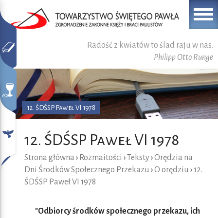
Radość z kwiatów to ślad raju w nas.
Philipp Otto Runge
12. ŚDŚSP Paweł VI 1978
12. ŚDŚSP Paweł VI 1978
Strona główna
›
Rozmaitości
›
Teksty
›
Orędzia na
Dni Środków Społecznego Przekazu
›
O orędziu
›
12.
ŚDŚSP Paweł VI 1978
"Odbiorcy środków społecznego przekazu, ich