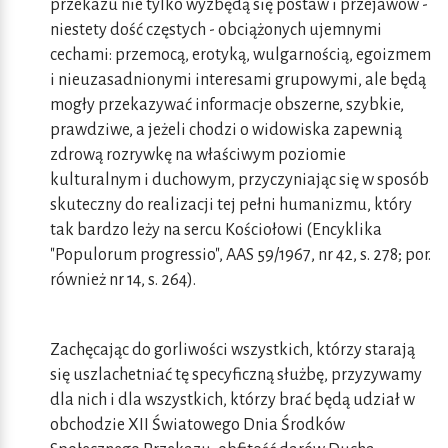
przekazu nie tylko wyzbędą się postaw i przejawów -
niestety dość częstych - obciążonych ujemnymi
cechami: przemocą, erotyką, wulgarnością, egoizmem
i nieuzasadnionymi interesami grupowymi, ale będą
mogły przekazywać informacje obszerne, szybkie,
prawdziwe, a jeżeli chodzi o widowiska zapewnią
zdrową rozrywkę na właściwym poziomie
kulturalnym i duchowym, przyczyniając się w sposób
skuteczny do realizacji tej pełni humanizmu, który
tak bardzo leży na sercu Kościołowi (Encyklika
"Populorum progressio", AAS 59/1967, nr 42, s. 278; por.
również nr 14, s. 264).
Zachęcając do gorliwości wszystkich, którzy starają
się uszlachetniać tę specyficzną służbę, przyzywamy
dla nich i dla wszystkich, którzy brać będą udział w
obchodzie XII Światowego Dnia Środków