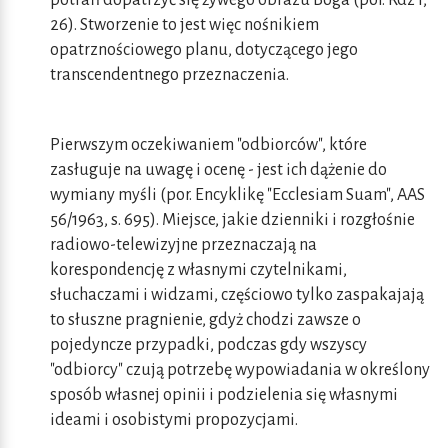
potrafi dopatrzyć się żywego obrazu Boga (por. Rdz l,
26). Stworzenie to jest więc nośnikiem
opatrznościowego planu, dotyczącego jego
transcendentnego przeznaczenia.
Pierwszym oczekiwaniem "odbiorców", które
zasługuje na uwagę i ocenę - jest ich dążenie do
wymiany myśli (por. Encyklikę "Ecclesiam Suam", AAS
56/1963, s. 695). Miejsce, jakie dzienniki i rozgłośnie
radiowo-telewizyjne przeznaczają na
korespondencję z własnymi czytelnikami,
słuchaczami i widzami, częściowo tylko zaspakajają
to słuszne pragnienie, gdyż chodzi zawsze o
pojedyncze przypadki, podczas gdy wszyscy
"odbiorcy" czują potrzebę wypowiadania w określony
sposób własnej opinii i podzielenia się własnymi
ideami i osobistymi propozycjami.