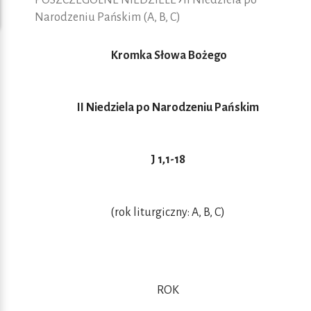
POSZCZEGÓLNE NIEDZIELE
›
II Niedziela po
Narodzeniu Pańskim (A, B, C)
Kromka Słowa Bożego
II Niedziela po Narodzeniu Pańskim
J 1,1-18
(rok liturgiczny: A, B, C)
ROK