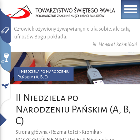
Człowiek ożywiony żywą wiarą nie ufa sobie, ale całą
ufność w Bogu pokłada.
bł. Honorat Koźmiński
II Niedziela po Narodzeniu
Pańskim (A, B, C)
II Niedziela po
Narodzeniu Pańskim (A, B,
C)
Strona główna
›
Rozmaitości
›
Kromka
›