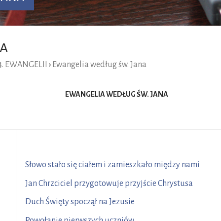
na
. EWANGELII
›
Ewangelia według św. Jana
EWANGELIA WEDŁUG ŚW. JANA
R
Słowo stało się ciałem i zamieszkało między nami
28
Jan Chrzciciel przygotowuje przyjście Chrystusa
4
Duch Święty spoczął na Jezusie
2
Powołanie pierwszych uczniów