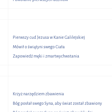
R
2
Pierwszy cud Jezusa w Kanie Galilejskiej
2
Mówił o świątyni swego Ciała
5
Zapowiedź męki i zmartwychwstania
R
7
Krzyż narzędziem zbawienia
1
Bóg posłał swego Syna, aby świat został zbawiony