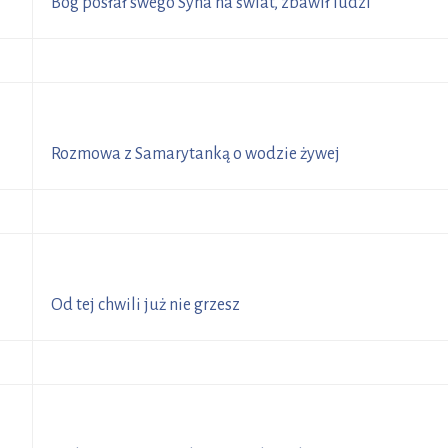
8
Bóg posłał swego Syna na świat, zbawił ludzi
R
2
Rozmowa z Samarytanką o wodzie żywej
R
Od tej chwili już nie grzesz
R