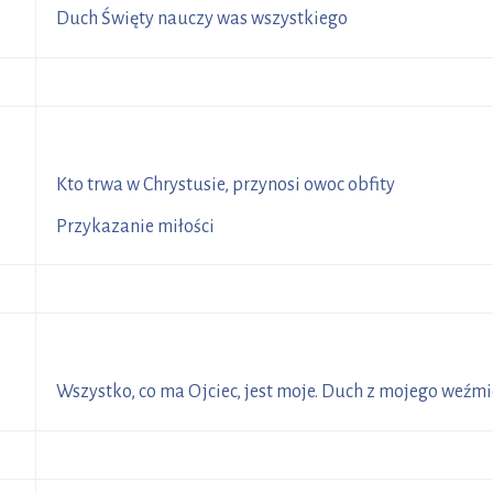
29
Duch Święty nauczy was wszystkiego
R
Kto trwa w Chrystusie, przynosi owoc obfity
7
Przykazanie miłości
R
5
Wszystko, co ma Ojciec, jest moje. Duch z mojego weźm