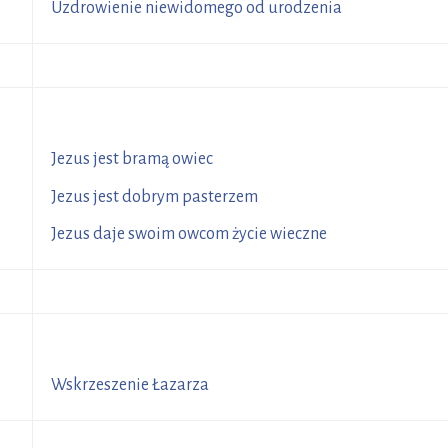
2
Uzdrowienie niewidomego od urodzenia
R
0
Jezus jest bramą owiec
8
Jezus jest dobrym pasterzem
30
Jezus daje swoim owcom życie wieczne
R
Wskrzeszenie Łazarza