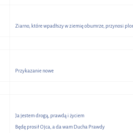
R
33
Ziarno, które wpadłszy w ziemię obumrze, przynosi plon
R
5
Przykazanie nowe
R
2
Ja jestem drogą, prawdą i życiem
1
Będę prosił Ojca, a da wam Ducha Prawdy