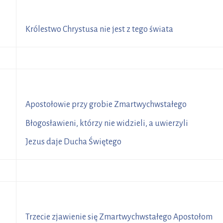
R
7
Królestwo Chrystusa nie jest z tego świata
R
9
Apostołowie przy grobie Zmartwychwstałego
1
Błogosławieni, którzy nie widzieli, a uwierzyli
23
Jezus daje Ducha Świętego
R
9
Trzecie zjawienie się Zmartwychwstałego Apostołom