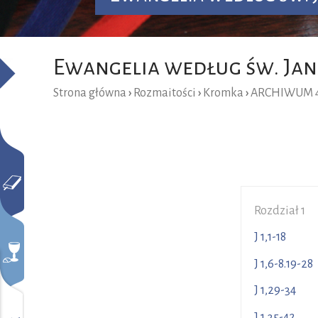
Ewangelia według św. Ja
Strona główna
›
Rozmaitości
›
Kromka
›
ARCHIWUM 4
Rozdział 1
J 1,1-18
J 1,6-8.19-
J 1,29-3
J 1,35-4