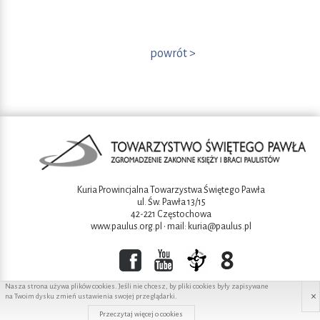
powrót >
Kuria Prowincjalna Towarzystwa Świętego Pawła
ul. Św. Pawła 13/15
42-221 Częstochowa
www.paulus.org.pl
• mail:
kuria@paulus.pl
Nasza strona używa plików cookies. Jeśli nie chcesz, by pliki cookies były zapisywane
×
na Twoim dysku zmień ustawienia swojej przeglądarki.
Copyright ©2016 Towarzystwo świętego Pawła
Przeczytaj więcej o cookies
Projekt i wykonanie:
Redhand.pl