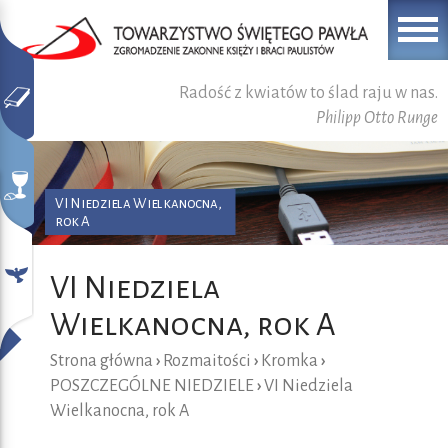
Radość z kwiatów to ślad raju w nas.
Philipp Otto Runge
VI Niedziela Wielkanocna,
rok A
VI Niedziela
Wielkanocna, rok A
Strona główna
›
Rozmaitości
›
Kromka
›
POSZCZEGÓLNE NIEDZIELE
›
VI Niedziela
Wielkanocna, rok A