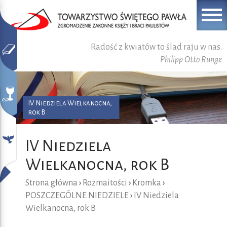
Radość z kwiatów to ślad raju w nas.
Philipp Otto Runge
IV Niedziela Wielkanocna,
rok B
IV Niedziela
Wielkanocna, rok B
Strona główna
›
Rozmaitości
›
Kromka
›
POSZCZEGÓLNE NIEDZIELE
›
IV Niedziela
Wielkanocna, rok B