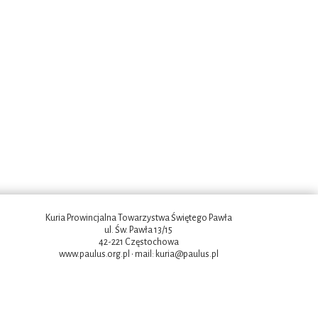
Kuria Prowincjalna Towarzystwa Świętego Pawła
ul. Św. Pawła 13/15
42-221 Częstochowa
www.paulus.org.pl
• mail:
kuria@paulus.pl