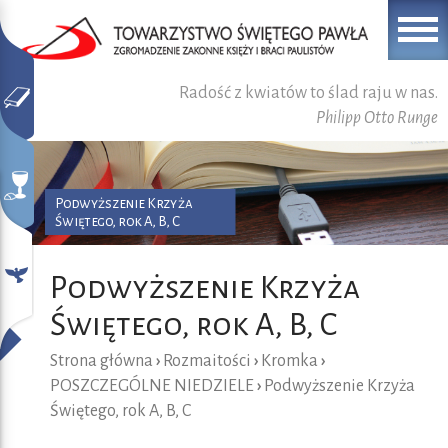
Radość z kwiatów to ślad raju w nas.
Philipp Otto Runge
Podwyższenie Krzyża
Świętego, rok A, B, C
Podwyższenie Krzyża
Świętego, rok A, B, C
Strona główna
›
Rozmaitości
›
Kromka
›
POSZCZEGÓLNE NIEDZIELE
›
Podwyższenie Krzyża
Świętego, rok A, B, C