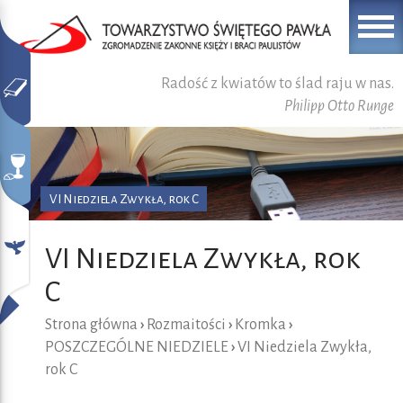
Radość z kwiatów to ślad raju w nas.
Philipp Otto Runge
VI Niedziela Zwykła, rok C
VI Niedziela Zwykła, rok
C
Strona główna
›
Rozmaitości
›
Kromka
›
POSZCZEGÓLNE NIEDZIELE
›
VI Niedziela Zwykła,
rok C