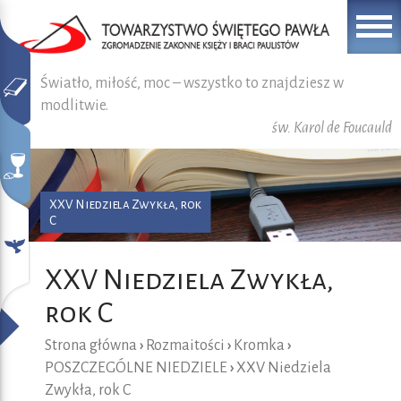
Światło, miłość, moc – wszystko to znajdziesz w
modlitwie.
św. Karol de Foucauld
XXV Niedziela Zwykła, rok
C
XXV Niedziela Zwykła,
rok C
Strona główna
›
Rozmaitości
›
Kromka
›
POSZCZEGÓLNE NIEDZIELE
›
XXV Niedziela
Zwykła, rok C