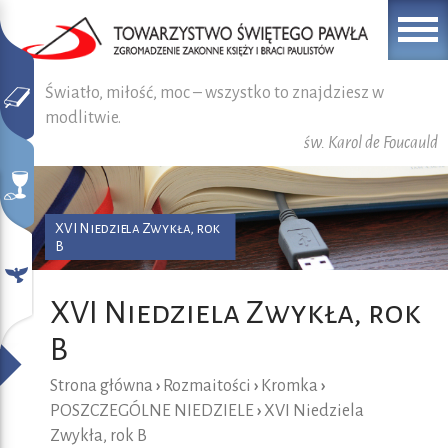
Światło, miłość, moc – wszystko to znajdziesz w
modlitwie.
św. Karol de Foucauld
XVI Niedziela Zwykła, rok
B
XVI Niedziela Zwykła, rok
B
Strona główna
›
Rozmaitości
›
Kromka
›
POSZCZEGÓLNE NIEDZIELE
›
XVI Niedziela
Zwykła, rok B