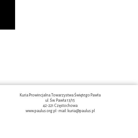
Kuria Prowincjalna Towarzystwa Świętego Pawła
ul. Św. Pawła 13/15
42-221 Częstochowa
www.paulus.org.pl
• mail:
kuria@paulus.pl