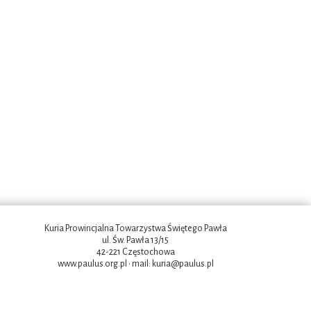
Kuria Prowincjalna Towarzystwa Świętego Pawła
ul. Św. Pawła 13/15
42-221 Częstochowa
www.paulus.org.pl
• mail:
kuria@paulus.pl