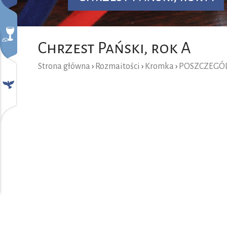
Chrzest Pański, rok A
Strona główna
›
Rozmaitości
›
Kromka
›
POSZCZEGÓL