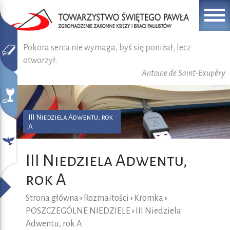
Pokora serca nie wymaga, byś się poniżał, lecz
otworzył.
Antoine de Saint-Exupéry
III Niedziela Adwentu, rok
A
III Niedziela Adwentu,
rok A
Strona główna
›
Rozmaitości
›
Kromka
›
POSZCZEGÓLNE NIEDZIELE
›
III Niedziela
Adwentu, rok A