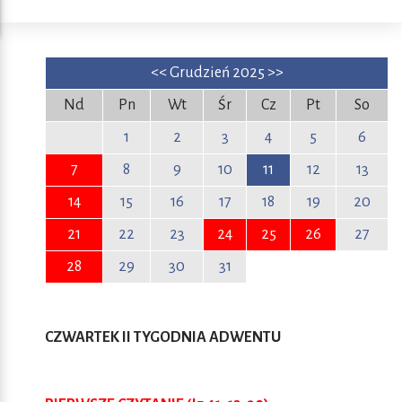
<<
Grudzień 2025
>>
Nd
Pn
Wt
Śr
Cz
Pt
So
1
2
3
4
5
6
7
8
9
10
11
12
13
14
15
16
17
18
19
20
21
22
23
24
25
26
27
28
29
30
31
CZWARTEK II TYGODNIA ADWENTU