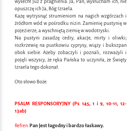
wysechł już z pragnienia. Ja, Pan, wysłucham ich, nie
opuszczę ich Ja, Bóg Izraela.
Każę wytrysnąć strumieniom na nagich wzgórzach i
źródłom wód w pośrodku nizin. Zamienię pustynię w
pojezierze, a wyschniętą ziemię w wodotryski.
Na pustyni zasadzę cedry, akacje, mirty i oliwki;
rozkrzewię na pustkowiu cyprysy, wiązy i bukszpan
obok siebie. Ażeby zobaczyli i poznali, rozważyli i
pojęli wszyscy, że ręka Pańska to uczyniła, że Święty
Izraela tego dokonał.
Oto słowo Boże.
PSALM RESPONSORYJNY (Ps 145, 1 i 9, 10-11, 12-
13ab)
Refren:
Pan jest łagodny i bardzo łaskawy.