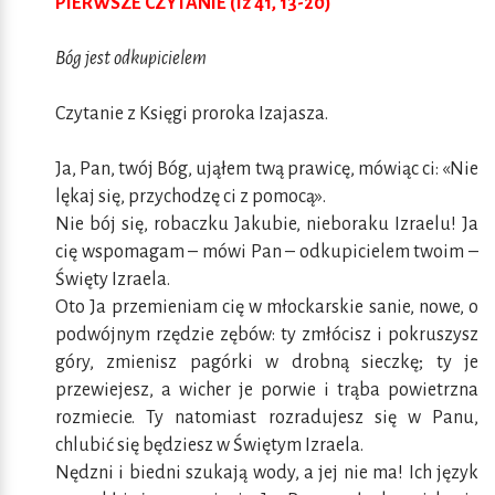
PIERWSZE CZYTANIE (Iz 41, 13-20)
Bóg jest odkupicielem
Czytanie z Księgi proroka Izajasza.
Ja, Pan, twój Bóg, ująłem twą prawicę, mówiąc ci: «Nie
lękaj się, przychodzę ci z pomocą».
Nie bój się, robaczku Jakubie, nieboraku Izraelu! Ja
cię wspomagam – mówi Pan – odkupicielem twoim –
Święty Izraela.
Oto Ja przemieniam cię w młockarskie sanie, nowe, o
podwójnym rzędzie zębów: ty zmłócisz i pokruszysz
góry, zmienisz pagórki w drobną sieczkę; ty je
przewiejesz, a wicher je porwie i trąba powietrzna
rozmiecie. Ty natomiast rozradujesz się w Panu,
chlubić się będziesz w Świętym Izraela.
Nędzni i biedni szukają wody, a jej nie ma! Ich język