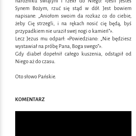
narożniku świątyni i rzekł do Niego: «Jeśli jesteś
Synem Bożym, rzuć się stąd w dół. Jest bowiem
napisane: „Aniołom swoim da rozkaz co do ciebie,
żeby Cię strzegli, i na rękach nosić cię będą, byś
przypadkiem nie uraził swej nogi o kamień”».
Lecz Jezus mu odparł: «Powiedziano: „Nie będziesz
wystawiał na próbę Pana, Boga swego”».
Gdy diabeł dopełnił całego kuszenia, odstąpił od
Niego aż do czasu.
Oto słowo Pańskie.
KOMENTARZ