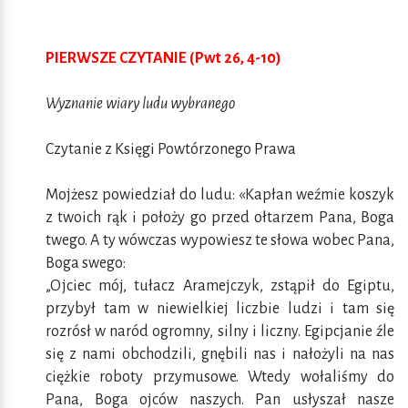
PIERWSZE CZYTANIE (Pwt 26, 4-10)
Wyznanie wiary ludu wybranego
Czytanie z Księgi Powtórzonego Prawa
Mojżesz powiedział do ludu: «Kapłan weźmie koszyk
z twoich rąk i położy go przed ołtarzem Pana, Boga
twego. A ty wówczas wypowiesz te słowa wobec Pana,
Boga swego:
„Ojciec mój, tułacz Aramejczyk, zstąpił do Egiptu,
przybył tam w niewielkiej liczbie ludzi i tam się
rozrósł w naród ogromny, silny i liczny. Egipcjanie źle
się z nami obchodzili, gnębili nas i nałożyli na nas
ciężkie roboty przymusowe. Wtedy wołaliśmy do
Pana, Boga ojców naszych. Pan usłyszał nasze