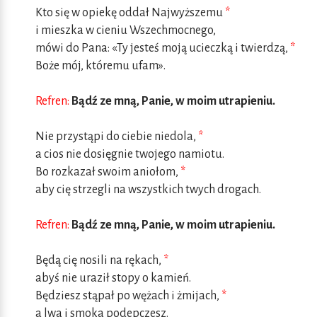
Kto się w opiekę oddał Najwyższemu
*
i mieszka w cieniu Wszechmocnego,
mówi do Pana: «Ty jesteś moją ucieczką i twierdzą,
*
Boże mój, któremu ufam».
Refren:
Bądź ze mną, Panie, w moim utrapieniu.
Nie przystąpi do ciebie niedola,
*
a cios nie dosięgnie twojego namiotu.
Bo rozkazał swoim aniołom,
*
aby cię strzegli na wszystkich twych drogach.
Refren:
Bądź ze mną, Panie, w moim utrapieniu.
Będą cię nosili na rękach,
*
abyś nie uraził stopy o kamień.
Będziesz stąpał po wężach i żmijach,
*
a lwa i smoka podepczesz.