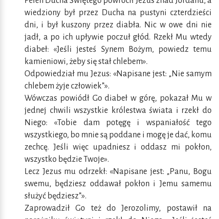
Pełen Ducha Świętego powrócił Jezus znad Jordanu, a
wiedziony był przez Ducha na pustyni czterdzieści
dni, i był kuszony przez diabła. Nic w owe dni nie
jadł, a po ich upływie poczuł głód. Rzekł Mu wtedy
diabeł: «Jeśli jesteś Synem Bożym, powiedz temu
kamieniowi, żeby się stał chlebem».
Odpowiedział mu Jezus: «Napisane jest: „Nie samym
chlebem żyje człowiek”».
Wówczas powiódł Go diabeł w górę, pokazał Mu w
jednej chwili wszystkie królestwa świata i rzekł do
Niego: «Tobie dam potęgę i wspaniałość tego
wszystkiego, bo mnie są poddane i mogę je dać, komu
zechcę. Jeśli więc upadniesz i oddasz mi pokłon,
wszystko będzie Twoje».
Lecz Jezus mu odrzekł: «Napisane jest: „Panu, Bogu
swemu, będziesz oddawał pokłon i Jemu samemu
służyć będziesz”».
Zaprowadził Go też do Jerozolimy, postawił na