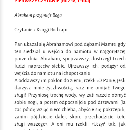
PIERWSZE CZYTANIE (Rdz 18, 1-10a)
Abraham przyjmuje Boga
Czytanie z Księgi Rodzaju
Pan ukazał się Abrahamowi pod dębami Mamre, gdy
ten siedział u wejścia do namiotu w najgorętszej
porze dnia. Abraham, spojrzawszy, dostrzegł trzech
ludzi naprzeciw siebie. Ujrzawszy ich, podążył od
wejścia do namiotu na ich spotkanie.
A oddawszy im pokłon do ziemi, rzekł: «O Panie, jeśli
darzysz mnie życzliwością, racz nie omijać Twego
sługi! Przyniosę trochę wody, wy zaś raczcie obmyć
sobie nogi, a potem odpocznijcie pod drzewami. Ja
zaś pójdę wziąć nieco chleba, abyście się pokrzepili,
zanim pójdziecie dalej, skoro przechodzicie koło
sługi waszego». A oni mu rzekli: «Uczyń tak, jak