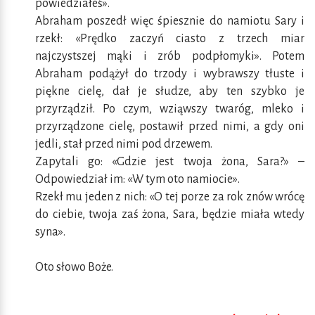
powiedziałeś».
Abraham poszedł więc śpiesznie do namiotu Sary i
rzekł: «Prędko zaczyń ciasto z trzech miar
najczystszej mąki i zrób podpłomyki». Potem
Abraham podążył do trzody i wybrawszy tłuste i
piękne cielę, dał je słudze, aby ten szybko je
przyrządził. Po czym, wziąwszy twaróg, mleko i
przyrządzone cielę, postawił przed nimi, a gdy oni
jedli, stał przed nimi pod drzewem.
Zapytali go: «Gdzie jest twoja żona, Sara?» –
Odpowiedział im: «W tym oto namiocie».
Rzekł mu jeden z nich: «O tej porze za rok znów wrócę
do ciebie, twoja zaś żona, Sara, będzie miała wtedy
syna».
Oto słowo Boże.