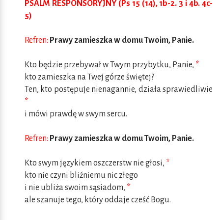
PSALM RESPONSORYJNY (Ps 15 (14), 1b-2. 3 i 4b. 4c-
5)
Refren:
Prawy zamieszka w domu Twoim, Panie.
Kto będzie przebywał w Twym przybytku, Panie,
*
kto zamieszka na Twej górze świętej?
Ten, kto postępuje nienagannie, działa sprawiedliwie
*
i mówi prawdę w swym sercu.
Refren:
Prawy zamieszka w domu Twoim, Panie.
Kto swym językiem oszczerstw nie głosi,
*
kto nie czyni bliźniemu nic złego
i nie ubliża swoim sąsiadom,
*
ale szanuje tego, który oddaje cześć Bogu.