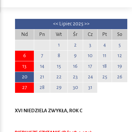
<<
Lipiec 2025
>>
Nd
Pn
Wt
Śr
Cz
Pt
So
1
2
3
4
5
6
7
8
9
10
11
12
13
14
15
16
17
18
19
20
21
22
23
24
25
26
27
28
29
30
31
XVI NIEDZIELA ZWYKŁA, ROK C