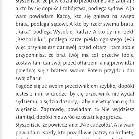
Słyszeliście, że powiedziano przodkom: „Nie zabijaj”;
a kto by się dopuścił zabójstwa, podlega sądowi. A Ja
wam powiadam: Każdy, kto się gniewa na swego
brata, podlega sądowi. A kto by rzekł swemu bratu:
„Raka”, podlega Wysokiej Radzie. A kto by mu rzekł:
„Bezbożniku”, podlega karze piekła ognistego. Jeśli
więc przyniesiesz dar swój przed ołtarz i tam sobie
przypomnisz, że brat twój ma coś przeciw tobie,
zostaw tam dar swój przed ołtarzem, a najpierw idź i
pojednaj się z bratem swoim. Potem przyjdź i dar
swój ofiaruj.
Pogódź się ze swoim przeciwnikiem szybko, dopóki
jesteś z nim w drodze, by cię przeciwnik nie wydał
sędziemu, a sędzia dozorcy, i aby nie wtrącono cię do
więzienia. Zaprawdę, powiadam ci: Nie wyjdziesz
stamtąd, dopóki nie zwrócisz ostatniego grosza.
Słyszeliście, że powiedziano: „Nie cudzołóż”. A Ja wam
powiadam: Każdy, kto pożądliwie patrzy na kobietę,