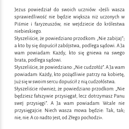
Jezus powiedział do swoich uczniów: «Jeśli wasza
sprawiedliwość nie będzie większa niż uczonych w
Piśmie i faryzeuszów, nie wejdziecie do królestwa
niebieskiego.
Słyszeliście, że powiedziano przodkom: „Nie zabijaj”;
a kto by się dopuścił zabójstwa, podlega sądowi. A Ja
wam powiadam: Każdy, kto się gniewa na swego
brata, podlega sądowi.
Słyszeliście, że powiedziano: „Nie cudzołóż”. A Ja wam
powiadam: Każdy, kto pożądliwie patrzy na kobietę,
już się w swoim sercu dopuścił z nią cudzołóstwa.
Słyszeliście również, że powiedziano przodkom: „Nie
będziesz fałszywie przysięgał, lecz dotrzymasz Panu
swej przysięgi”. A Ja wam powiadam: Wcale nie
przysięgajcie. Niech wasza mowa będzie: Tak, tak;
nie, nie. A co nadto jest, od Złego pochodzi».