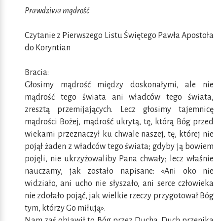
Prawdziwa mądrość
Czytanie z Pierwszego Listu Świętego Pawła Apostoła
do Koryntian
Bracia:
Głosimy mądrość między doskonałymi, ale nie
mądrość tego świata ani władców tego świata,
zresztą przemijających. Lecz głosimy tajemnicę
mądrości Bożej, mądrość ukrytą, tę, którą Bóg przed
wiekami przeznaczył ku chwale naszej, tę, której nie
pojął żaden z władców tego świata; gdyby ją bowiem
pojęli, nie ukrzyżowaliby Pana chwały; lecz właśnie
nauczamy, jak zostało napisane: «Ani oko nie
widziało, ani ucho nie słyszało, ani serce człowieka
nie zdołało pojąć, jak wielkie rzeczy przygotował Bóg
tym, którzy Go miłują».
Nam zaś objawił to Bóg przez Ducha. Duch przenika