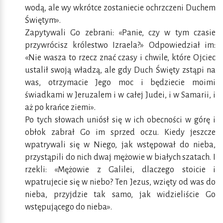
wodą, ale wy wkrótce zostaniecie ochrzczeni Duchem
Świętym».
Zapytywali Go zebrani: «Panie, czy w tym czasie
przywrócisz królestwo Izraela?» Odpowiedział im:
«Nie wasza to rzecz znać czasy i chwile, które Ojciec
ustalił swoją władzą, ale gdy Duch Święty zstąpi na
was, otrzymacie Jego moc i będziecie moimi
świadkami w Jeruzalem i w całej Judei, i w Samarii, i
aż po krańce ziemi».
Po tych słowach uniósł się w ich obecności w górę i
obłok zabrał Go im sprzed oczu. Kiedy jeszcze
wpatrywali się w Niego, jak wstępował do nieba,
przystąpili do nich dwaj mężowie w białych szatach. I
rzekli: «Mężowie z Galilei, dlaczego stoicie i
wpatrujecie się w niebo? Ten Jezus, wzięty od was do
nieba, przyjdzie tak samo, jak widzieliście Go
wstępującego do nieba».