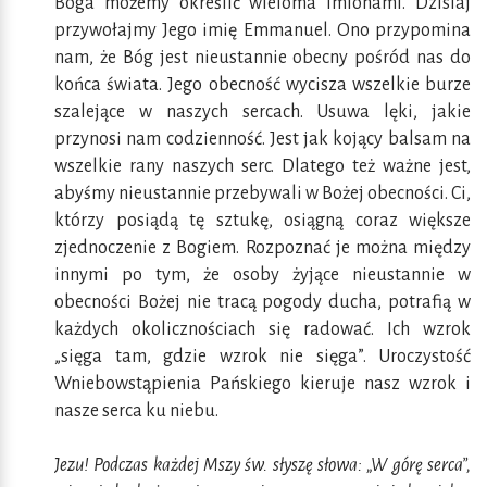
Boga możemy określić wieloma imionami. Dzisiaj
przywołajmy Jego imię Emmanuel. Ono przypomina
nam, że Bóg jest nieustannie obecny pośród nas do
końca świata. Jego obecność wycisza wszelkie burze
szalejące w naszych sercach. Usuwa lęki, jakie
przynosi nam codzienność. Jest jak kojący balsam na
wszelkie rany naszych serc. Dlatego też ważne jest,
abyśmy nieustannie przebywali w Bożej obecności. Ci,
którzy posiądą tę sztukę, osiągną coraz większe
zjednoczenie z Bogiem. Rozpoznać je można między
innymi po tym, że osoby żyjące nieustannie w
obecności Bożej nie tracą pogody ducha, potrafią w
każdych okolicznościach się radować. Ich wzrok
„sięga tam, gdzie wzrok nie sięga”. Uroczystość
Wniebowstąpienia Pańskiego kieruje nasz wzrok i
nasze serca ku niebu.
Jezu! Podczas każdej Mszy św. słyszę słowa: „W górę serca”,