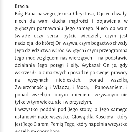
Bracia:
Bóg Pana naszego, Jezusa Chrystusa, Ojciec chwały,
niech da wam ducha mądrości i objawienia w
głębszym poznawaniu Jego samego. Niech da wam
światłe oczy serca, byście wiedzieli, czym jest
nadzieja, do której On wzywa, czym bogactwo chwały
Jego dziedzictwa wśród świętych i czym przeogromna
Jego moc względem nas wierzących – na podstawie
działania Jego potęgi i siły. Wykazał On je, gdy
wskrzesił Go z martwych i posadził po swojej prawicy
na wyżynach niebieskich, ponad wszelką
Zwierzchnością i Władzą, i Mocą, i Panowaniem, i
ponad wszelkim innym imieniem, wzywanym nie
tylko w tym wieku, ale i w przyszłym.
I wszystko poddał pod Jego stopy, a Jego samego
ustanowił nade wszystko Głową dla Kościoła, który
jest Jego Ciałem, Pełnią Tego, który napełnia wszystko
wszelkimi sposobami.