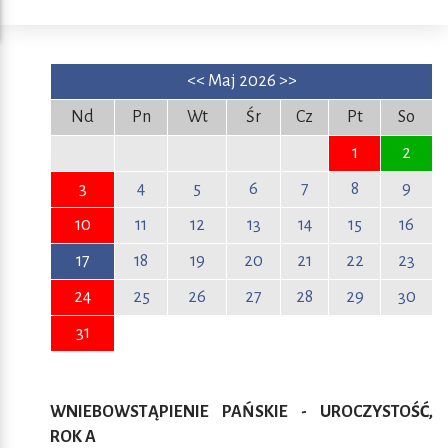
<<
Maj 2026
>>
Nd
Pn
Wt
Śr
Cz
Pt
So
1
2
3
4
5
6
7
8
9
10
11
12
13
14
15
16
17
18
19
20
21
22
23
24
25
26
27
28
29
30
31
WNIEBOWSTĄPIENIE PAŃSKIE - UROCZYSTOŚĆ,
ROK A