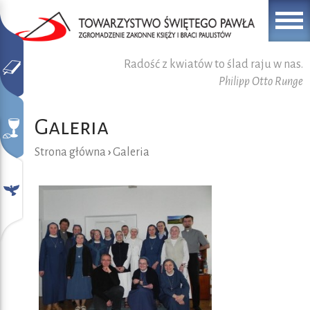
Radość z kwiatów to ślad raju w nas.
Philipp Otto Runge
Galeria
Strona główna
›
Galeria