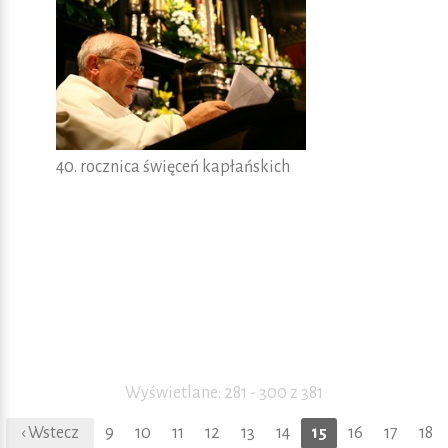
40. rocznica święceń kapłańskich
Wyświetlane: 281 - 300 z 381
‹ Wstecz
9
10
11
12
13
14
15
16
17
18