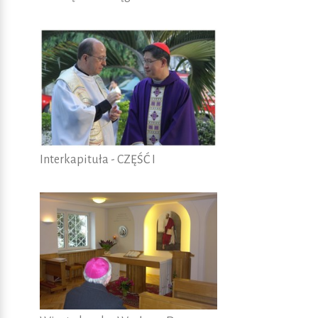
Interkapituła - CZĘŚĆ I