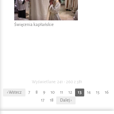
Święcenia kapłańskie
Wyświetlane: 241 - 260 z 381
‹ Wstecz
7
8
9
10
11
12
13
14
15
16
17
18
Dalej ›