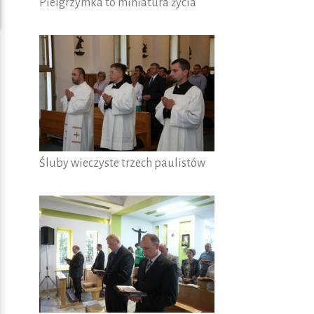
Pielgrzymka to miniatura życia
Śluby wieczyste trzech paulistów